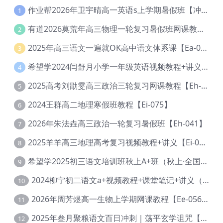
作业帮2026年卫宇晴高一英语s上学期暑假班【冲顶班】【Ec-003】
1
有道2026莫荒年高三物理一轮复习暑假班网课教程【Ef-044】
2
2025年高三语文一遍就OK高中语文体系课【Ea-028】
3
希望学2024闫舒月小学一年级英语视频教程+讲义【Cc-004】
4
2025高考刘勖雯高三政治三轮复习网课教程【Eh-061】
5
2024王群高二地理寒假班教程【Ei-075】
6
2026年朱法垚高三政治一轮复习暑假班【Eh-041】
7
2025羊羊高三地理高考复习视频教程+讲义【Ei-051】
8
希望学2025初三语文培训班秋上A+班（秋上·全国版·A+）【Da-031】
9
2024柳宁初二语文a+视频教程+课堂笔记+讲义（暑假班+秋季班）【Da-003】
10
2026年周芳煜高一生物上学期网课教程【Ee-056】
11
2025年叁月聚粮语文百日冲刺｜荡平玄学诅咒【Ea-001】
12