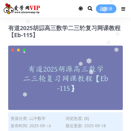
❅
❅
登录
❅
❅
有道2025胡源高三数学二三轮复习网课教程
❅
【Eb-115】
❅
❅
❅
❅
❅
❅
❅
❅
❅
❅
❅
资源分类:
高中数学
浏览热度: (8)
发布时间: 2025-09-18
最近更新: 2025-09-18
❅
❅