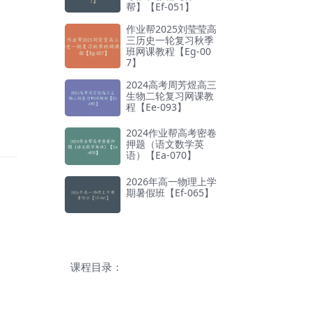
帮】【Ef-051】
作业帮2025刘莹莹高
三历史一轮复习秋季
班网课教程【Eg-00
7】
2024高考周芳煜高三
生物二轮复习网课教
程【Ee-093】
2024作业帮高考密卷
押题（语文数学英
语）【Ea-070】
2026年高一物理上学
期暑假班【Ef-065】
课程目录：