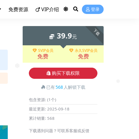
免费资源
VIP介绍
登录
下载
39.9
元
SVIP会员
永久SVIP会员
免费
免费
购买下载权限
❅
已有
568
人解锁下载
❅
包含资源:
(1个)
最近更新:
2025-09-18
累计销量:
568
下载遇到问题？可联系客服或反馈