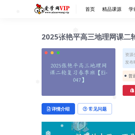
❅
首页
精品课源
学
❅
❅
2025张艳平高三地理网课二轮
❅
❅
资源
发布时
普
❅
❅
详情介绍
常见问题
❅