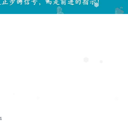
❅
❅
❅
❅
❅
❅
4