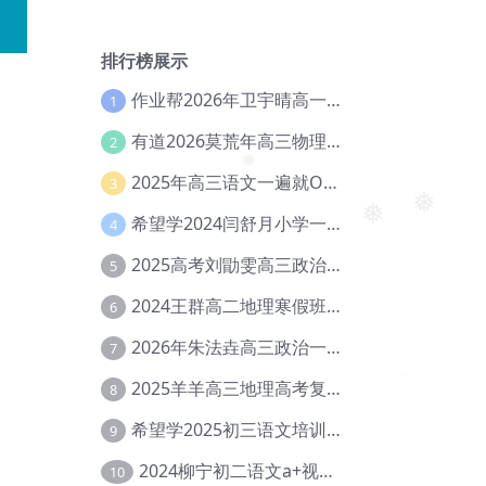
排行榜展示
作业帮2026年卫宇晴高一英语s上学期暑假班【冲顶班】【Ec-003】
1
有道2026莫荒年高三物理一轮复习暑假班网课教程【Ef-044】
2
2025年高三语文一遍就OK高中语文体系课【Ea-028】
3
❅
希望学2024闫舒月小学一年级英语视频教程+讲义【Cc-004】
4
❅
2025高考刘勖雯高三政治三轮复习网课教程【Eh-061】
❅
5
2024王群高二地理寒假班教程【Ei-075】
6
2026年朱法垚高三政治一轮复习暑假班【Eh-041】
7
2025羊羊高三地理高考复习视频教程+讲义【Ei-051】
8
希望学2025初三语文培训班秋上A+班（秋上·全国版·A+）【Da-031】
9
2024柳宁初二语文a+视频教程+课堂笔记+讲义（暑假班+秋季班）【Da-003】
10