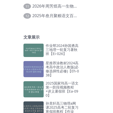
2026年周芳煜高一生物上学期网课教程【Ee-056】
11
2025年叁月聚粮语文百日冲刺｜荡平玄学诅咒【Ea-001】
12
文章展示
作业帮2024孙国勇高
三地理一轮复习暑秋
班【Ei-026】
星推荐涂教材2024高
考高中政治人教版(必
修选择性必修)【Eh-0
38】
2025国家玮高一语文
第一阶段视频教程
+讲义暑假班【Ea-09
0】
孙竟轩高三物理a网
课2025高考二轮复习
寒假班教程【作业