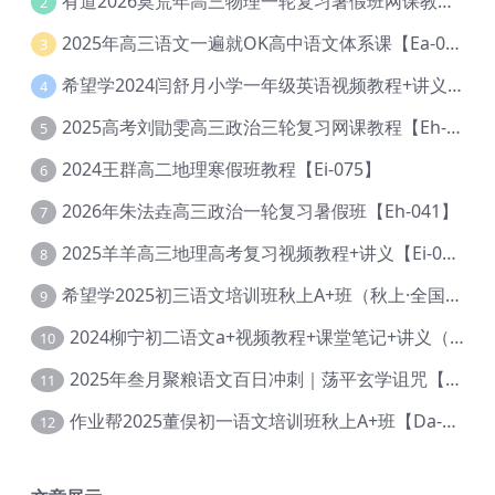
有道2026莫荒年高三物理一轮复习暑假班网课教程【Ef-044】
2
2025年高三语文一遍就OK高中语文体系课【Ea-028】
3
希望学2024闫舒月小学一年级英语视频教程+讲义【Cc-004】
4
2025高考刘勖雯高三政治三轮复习网课教程【Eh-061】
5
2024王群高二地理寒假班教程【Ei-075】
6
2026年朱法垚高三政治一轮复习暑假班【Eh-041】
7
2025羊羊高三地理高考复习视频教程+讲义【Ei-051】
8
希望学2025初三语文培训班秋上A+班（秋上·全国版·A+）【Da-031】
9
2024柳宁初二语文a+视频教程+课堂笔记+讲义（暑假班+秋季班）【Da-003】
10
2025年叁月聚粮语文百日冲刺｜荡平玄学诅咒【Ea-001】
11
作业帮2025董俣初一语文培训班秋上A+班【Da-038】
12