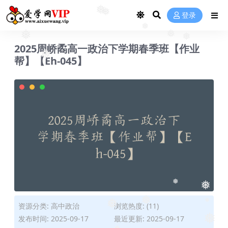
❅
❅
登录
❅
❅
❅
❅
❅
2025周峤矞高一政治下学期春季班【作业
帮】【Eh-045】
❅
❅
❅
❅
资源分类:
高中政治
浏览热度: (11)
❅
❅
发布时间: 2025-09-17
最近更新: 2025-09-17
❅