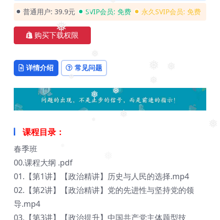
普通用户:
39.9元
SVIP会员:
免费
永久SVIP会员:
免费
❅
❅
❅
购买下载权限
❅
详情介绍
常见问题
❅
❅
❅
❅
❅
❅
❅
❅
课程目录：
❅
春季班
❅
00.课程大纲 .pdf
❅
01.【第1讲】【政治精讲】历史与人民的选择.mp4
02.【第2讲】【政治精讲】党的先进性与坚持党的领
导.mp4
03.【第3讲】【政治提升】中国共产党主体题型技