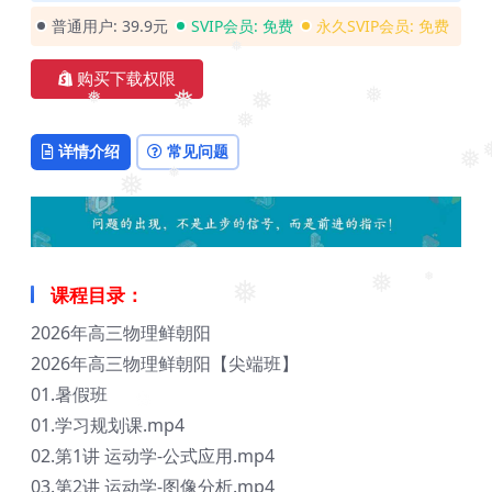
普通用户:
39.9元
SVIP会员:
免费
永久SVIP会员:
免费
❅
购买下载权限
❅
❅
❅
❅
❅
详情介绍
常见问题
❅
❅
❅
❅
❅
课程目录：
❅
❅
2026年高三物理鲜朝阳
2026年高三物理鲜朝阳【尖端班】
01.暑假班
01.学习规划课.mp4
02.第1讲 运动学-公式应用.mp4
03.第2讲 运动学-图像分析.mp4