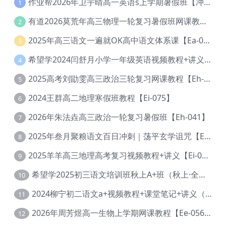
作业帮2026年卫宇晴高一英语s上学期暑假班【冲顶班】【Ec-003】
1
有道2026莫荒年高三物理一轮复习暑假班网课教程【Ef-044】
2
2025年高三语文一遍就OK高中语文体系课【Ea-028】
3
希望学2024闫舒月小学一年级英语视频教程+讲义【Cc-004】
4
2025高考刘勖雯高三政治三轮复习网课教程【Eh-061】
5
2024王群高二地理寒假班教程【Ei-075】
6
2026年朱法垚高三政治一轮复习暑假班【Eh-041】
7
2025年叁月聚粮语文百日冲刺｜荡平玄学诅咒【Ea-001】
8
2025羊羊高三地理高考复习视频教程+讲义【Ei-051】
9
希望学2025初三语文培训班秋上A+班（秋上·全国版·A+）【Da-031】
10
2024柳宁初二语文a+视频教程+课堂笔记+讲义（暑假班+秋季班）【Da-003】
11
2026年周芳煜高一生物上学期网课教程【Ee-056】
12