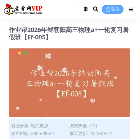
❅
❅
登录
❅
作业帮2026年鲜朝阳高三物理a+一轮复习暑
❅
❅
假班【Ef-005】
❅
❅
❅
❅
❅
❅
❅
❅
❅
❅
资源分类:
精品课源
浏览热度: (14)
❅
发布时间: 2025-09-24
最近更新: 2025-09-27