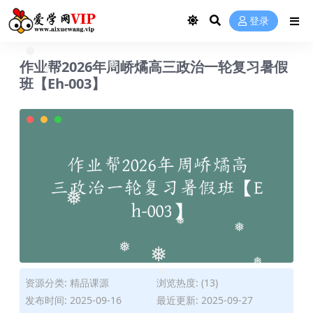
❅
登录
作业帮2026年周峤燏高三政治一轮复习暑假
❅
❅
班【Eh-003】
❅
❅
❅
❅
❅
❅
❅
资源分类:
精品课源
浏览热度: (13)
❅
发布时间: 2025-09-16
最近更新: 2025-09-27