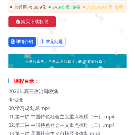
普通用户:
39.9元
SVIP会员:
免费
永久SVIP会员:
免费
❅
❅
❅
购买下载权限
❅
❅
❅
❅
❅
详情介绍
常见问题
❅
❅
❅
❅
❅
❅
❅
课程目录：
❅
2026年高三政治周峤燏
暑假班
00.学习规划课.mp4
01.第一讲 中国特色社会主义重点梳理（一）.mp4
02.第二讲 中国特色社会主义重点梳理（二）.mp4
03.第三讲 我国社会主义市场经济体制.mp4