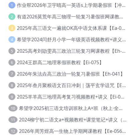
作业帮2026年卫宇晴高一英语s上学期暑假班【冲顶班】【Ec-003】
1
有道2026莫荒年高三物理一轮复习暑假班网课教程【Ef-044】
2
2025年高三语文一遍就OK高中语文体系课【Ea-028】
3
希望学2024闫舒月小学一年级英语视频教程+讲义【Cc-004】
4
2025高考刘勖雯高三政治三轮复习网课教程【Eh-061】
5
2024王群高二地理寒假班教程【Ei-075】
6
2026年朱法垚高三政治一轮复习暑假班【Eh-041】
7
2025年叁月聚粮语文百日冲刺｜荡平玄学诅咒【Ea-001】
8
2025羊羊高三地理高考复习视频教程+讲义【Ei-051】
9
希望学2025初三语文培训班秋上A+班（秋上·全国版·A+）【Da-031】
10
2024柳宁初二语文a+视频教程+课堂笔记+讲义（暑假班+秋季班）【Da-003】
11
2026年周芳煜高一生物上学期网课教程【Ee-056】
12