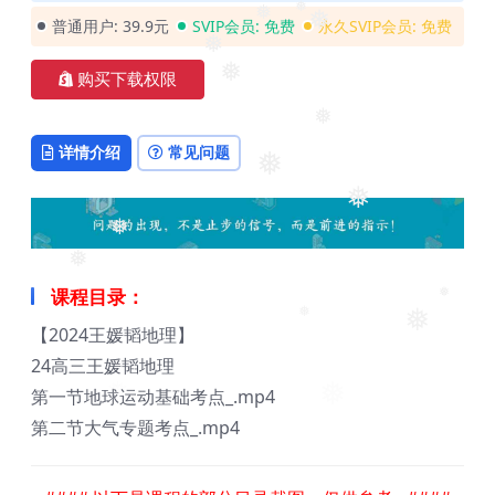
❅
❅
普通用户:
39.9元
SVIP会员:
免费
永久SVIP会员:
免费
❅
❅
❅
购买下载权限
❅
详情介绍
常见问题
❅
❅
❅
❅
课程目录：
❅
❅
❅
【2024王媛韬地理】
24高三王媛韬地理
❅
第一节地球运动基础考点_.mp4
❅
第二节大气专题考点_.mp4