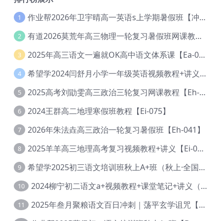
作业帮2026年卫宇晴高一英语s上学期暑假班【冲顶班】【Ec-003】
1
有道2026莫荒年高三物理一轮复习暑假班网课教程【Ef-044】
2
2025年高三语文一遍就OK高中语文体系课【Ea-028】
3
希望学2024闫舒月小学一年级英语视频教程+讲义【Cc-004】
4
2025高考刘勖雯高三政治三轮复习网课教程【Eh-061】
5
2024王群高二地理寒假班教程【Ei-075】
6
2026年朱法垚高三政治一轮复习暑假班【Eh-041】
7
2025羊羊高三地理高考复习视频教程+讲义【Ei-051】
8
希望学2025初三语文培训班秋上A+班（秋上·全国版·A+）【Da-031】
9
2024柳宁初二语文a+视频教程+课堂笔记+讲义（暑假班+秋季班）【Da-003】
10
2025年叁月聚粮语文百日冲刺｜荡平玄学诅咒【Ea-001】
11