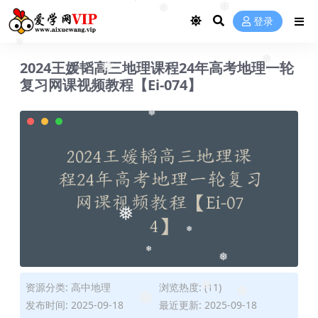
❅
❅
❅
登录
❅
2024王媛韬高三地理课程24年高考地理一轮
❅
❅
复习网课视频教程【Ei-074】
❅
❅
❅
❅
❅
资源分类:
高中地理
浏览热度: (11)
❅
❅
❅
发布时间: 2025-09-18
最近更新: 2025-09-18