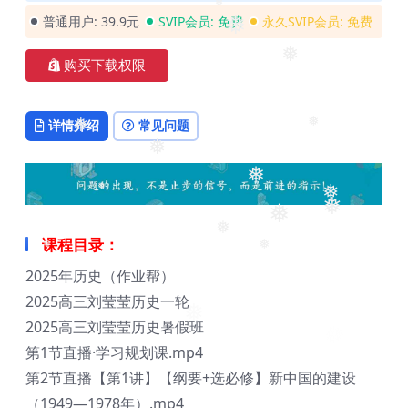
❅
普通用户:
39.9元
SVIP会员:
免费
永久SVIP会员:
免费
❅
❅
购买下载权限
❅
详情介绍
常见问题
❅
❅
❅
❅
❅
❅
❅
❅
❅
课程目录：
❅
❅
2025年历史（作业帮）
2025高三刘莹莹历史一轮
2025高三刘莹莹历史暑假班
第1节直播·学习规划课.mp4
第2节直播【第1讲】【纲要+选必修】新中国的建设
（1949—1978年）.mp4