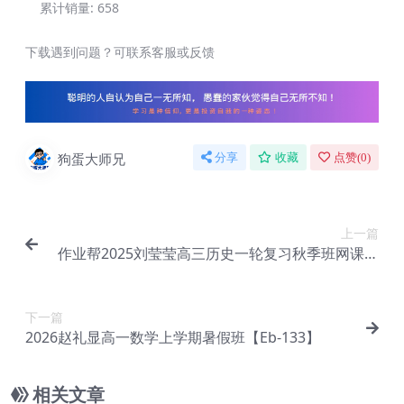
累计销量:
658
下载遇到问题？可联系客服或反馈
狗蛋大师兄
分享
收藏
点赞(
0
)
上一篇
作业帮2025刘莹莹高三历史一轮复习秋季班网课教
程【Eg-007】
下一篇
2026赵礼显高一数学上学期暑假班【Eb-133】
相关文章