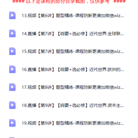
#### 以下是课程的部分目录截图，仅供参考 ####