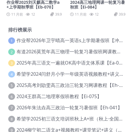
作业帮2025刘天麒高二数学a
2024高三地理网课一轮复习暑
+上学期秋季班【Eb-070】
秋班【Ei-084】
11 月前
12
39.9
11 月前
12
39.9
排行榜展示
作业帮2026年卫宇晴高一英语s上学期暑假班【冲顶班】【Ec-003】
1
有道2026莫荒年高三物理一轮复习暑假班网课教程【Ef-044】
2
2025年高三语文一遍就OK高中语文体系课【Ea-028】
3
希望学2024闫舒月小学一年级英语视频教程+讲义【Cc-004】
4
2025高考刘勖雯高三政治三轮复习网课教程【Eh-061】
5
2024王群高二地理寒假班教程【Ei-075】
6
2026年朱法垚高三政治一轮复习暑假班【Eh-041】
7
希望学2025初三语文培训班秋上A+班（秋上·全国版·A+）【Da-031】
8
2024柳宁初二语文a+视频教程+课堂笔记+讲义（暑假班+秋季班）【Da-003】
9