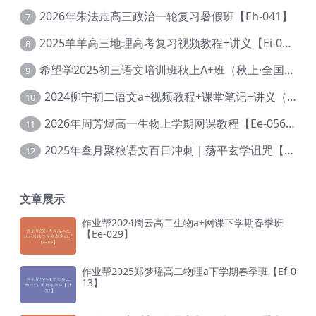
2026年朱法垚高三政治一轮复习暑假班【Eh-041】
7
2025羊羊高三地理高考复习视频教程+讲义【Ei-051】
8
希望学2025初三语文培训班秋上A+班（秋上·全国版·A+）【Da-031】
9
2024柳宁初二语文a+视频教程+课堂笔记+讲义（暑假班+秋季班）【Da-003】
10
2026年周芳煜高一生物上学期网课教程【Ee-056】
11
2025年叁月聚粮语文百日冲刺｜荡平玄学诅咒【Ea-001】
12
文章展示
作业帮2024周云高二生物a+网课下学期春季班
【Ee-029】
作业帮2025郑梦瑶高二物理a下学期春季班【Ef-0
13】