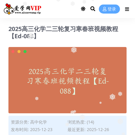
❅
❅
❅
❅
❅
❅
登录
2025高三化学二三轮复习寒春班视频教程
❅
【Ed-088】
❅
❅
❅
❅
❅
❅
❅
❅
❅
❅
资源分类:
高中化学
浏览热度: (14)
❅
❅
发布时间: 2025-12-23
最近更新: 2025-12-26