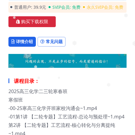
❅
普通用户:
39.9元
SVIP会员:
免费
永久SVIP会员:
免费
❅
❅
❅
购买下载权限
详情介绍
常见问题
❅
❅
❅
课程目录：
❅
❅
❅
2025高三化学二三轮寒春班
寒假班
-00-25寒高三化学开班家校沟通会~1.mp4
-01第1讲 【二轮专题】工艺流程-总论与预处理~1.mp4
第2讲 【二轮专题】工艺流程-核心转化与分离提纯
~1.mp4