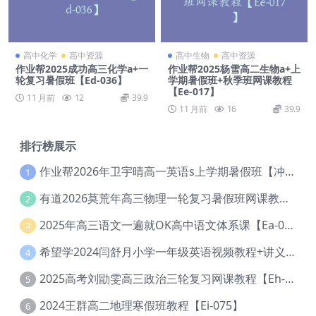
高中化学
高中资源
高中生物
高中资源
作业帮2025成功高三化学a+一
作业帮2025杨雪高二生物a+上
轮复习暑假班【Ed-036】
学期暑假班+秋季班网课教程
【Ee-017】
11 月前
12
39.9
11 月前
16
39.9
排行榜展示
作业帮2026年卫宇晴高一英语s上学期暑假班【冲顶班】【Ec-003】
1
有道2026莫荒年高三物理一轮复习暑假班网课教程【Ef-044】
2
2025年高三语文一遍就OK高中语文体系课【Ea-028】
3
希望学2024闫舒月小学一年级英语视频教程+讲义【Cc-004】
4
2025高考刘勖雯高三政治三轮复习网课教程【Eh-061】
5
2024王群高二地理寒假班教程【Ei-075】
6