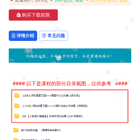
购买下载权限
❅
❅
❅
详情介绍
常见问题
❅
❅
❅
❅
❅
#### 以下是课程的部分目录截图，仅供参考 ####
❅
❅
❅
❅
❅
❅
❅
❅
❅