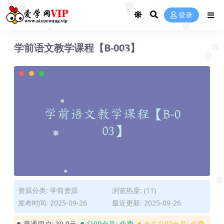
❅
❅
登录
❅
❅
❅
学前语文教学课程【B-003】
❅
❅
❅
❅
❅
❅
资源分类:
学前资源
浏览热度: (11)
发布时间: 2025-09-26
最近更新: 2025-09-26
❅
普通用户:
39.9元
SVIP会员:
免费
永久SVIP会员:
免费