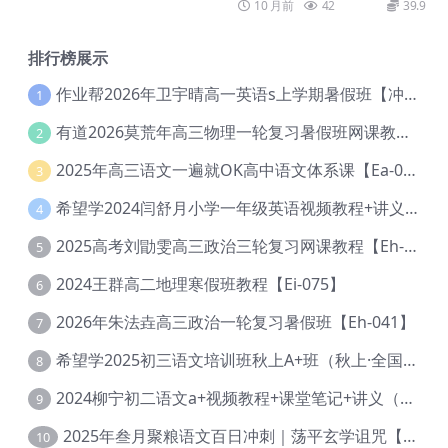
10 月前
42
39.9
排行榜展示
作业帮2026年卫宇晴高一英语s上学期暑假班【冲顶班】【Ec-003】
1
有道2026莫荒年高三物理一轮复习暑假班网课教程【Ef-044】
2
2025年高三语文一遍就OK高中语文体系课【Ea-028】
3
希望学2024闫舒月小学一年级英语视频教程+讲义【Cc-004】
4
2025高考刘勖雯高三政治三轮复习网课教程【Eh-061】
5
2024王群高二地理寒假班教程【Ei-075】
6
2026年朱法垚高三政治一轮复习暑假班【Eh-041】
7
希望学2025初三语文培训班秋上A+班（秋上·全国版·A+）【Da-031】
8
2024柳宁初二语文a+视频教程+课堂笔记+讲义（暑假班+秋季班）【Da-003】
9
2025年叁月聚粮语文百日冲刺｜荡平玄学诅咒【Ea-001】
10