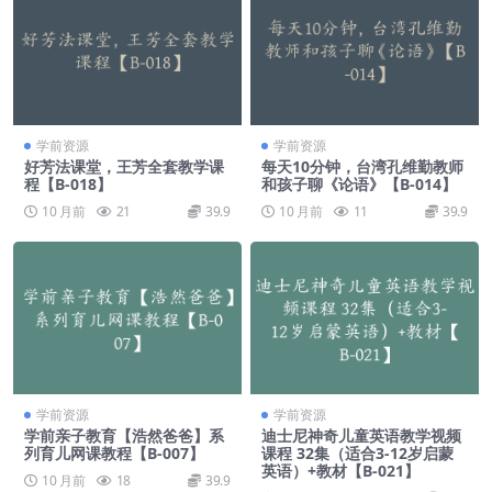
学前资源
学前资源
好芳法课堂，王芳全套教学课
每天10分钟，台湾孔维勤教师
程【B-018】
和孩子聊《论语》【B-014】
10 月前
21
39.9
10 月前
11
39.9
学前资源
学前资源
学前亲子教育【浩然爸爸】系
迪士尼神奇儿童英语教学视频
列育儿网课教程【B-007】
课程 32集（适合3-12岁启蒙
英语）+教材【B-021】
10 月前
18
39.9