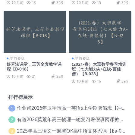
10 月前
18
39.9
10 月前
15
39.9
学前资源
学前资源
好芳法课堂，王芳全套教学课
(2021-春）大班数学春季培训
程【B-018】
班（七大能力A+在线-曹佳
倩）【B-028】
10 月前
21
39.9
10 月前
16
39.9
排行榜展示
作业帮2026年卫宇晴高一英语s上学期暑假班【冲顶班】【Ec-003】
1
有道2026莫荒年高三物理一轮复习暑假班网课教程【Ef-044】
2
2025年高三语文一遍就OK高中语文体系课【Ea-028】
3