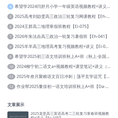
希望学2024闫舒月小学一年级英语视频教程+讲义【Cc-004】
4
2025高考刘勖雯高三政治三轮复习网课教程【Eh-061】
5
2024王群高二地理寒假班教程【Ei-075】
6
2026年朱法垚高三政治一轮复习暑假班【Eh-041】
7
2025羊羊高三地理高考复习视频教程+讲义【Ei-051】
8
希望学2025初三语文培训班秋上A+班（秋上·全国版·A+）【Da-031】
9
2024柳宁初二语文a+视频教程+课堂笔记+讲义（暑假班+秋季班）【Da-003】
10
2025年叁月聚粮语文百日冲刺｜荡平玄学诅咒【Ea-001】
11
作业帮2025董俣初一语文培训班秋上A+班【Da-038】
12
文章展示
2025龙坚高三英语高考二三轮复习寒春班视频教
程+讲义【Ec-105】