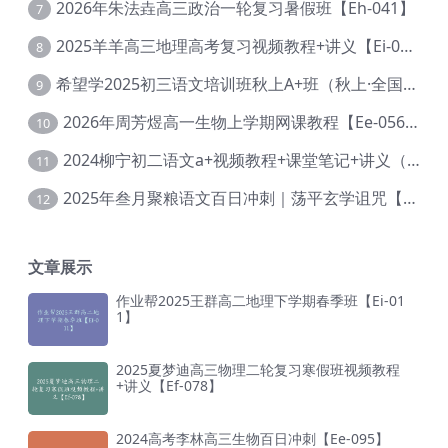
2026年朱法垚高三政治一轮复习暑假班【Eh-041】
7
2025羊羊高三地理高考复习视频教程+讲义【Ei-051】
8
希望学2025初三语文培训班秋上A+班（秋上·全国版·A+）【Da-031】
9
2026年周芳煜高一生物上学期网课教程【Ee-056】
10
2024柳宁初二语文a+视频教程+课堂笔记+讲义（暑假班+秋季班）【Da-003】
11
2025年叁月聚粮语文百日冲刺｜荡平玄学诅咒【Ea-001】
12
文章展示
作业帮2025王群高二地理下学期春季班【Ei-01
1】
2025夏梦迪高三物理二轮复习寒假班视频教程
+讲义【Ef-078】
2024高考李林高三生物百日冲刺【Ee-095】