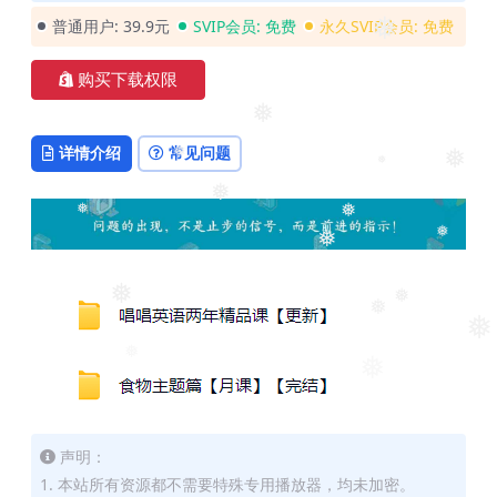
❅
❅
普通用户:
39.9元
SVIP会员:
免费
永久SVIP会员:
免费
❅
购买下载权限
❅
详情介绍
常见问题
❅
❅
❅
❅
❅
❅
❅
❅
❅
❅
❅
❅
❅
❅
声明：
1. 本站所有资源都不需要特殊专用播放器，均未加密。