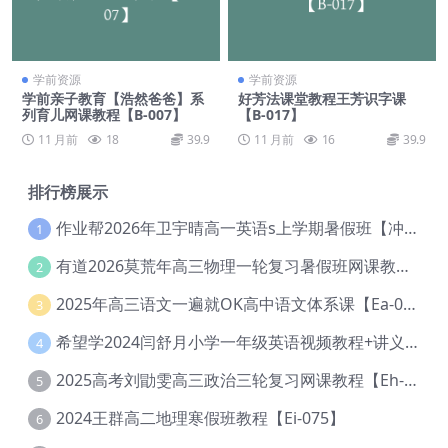
学前资源
学前资源
学前亲子教育【浩然爸爸】系
好芳法课堂教程王芳识字课
列育儿网课教程【B-007】
【B-017】
11 月前
18
39.9
11 月前
16
39.9
排行榜展示
作业帮2026年卫宇晴高一英语s上学期暑假班【冲顶班】【Ec-003】
1
有道2026莫荒年高三物理一轮复习暑假班网课教程【Ef-044】
2
2025年高三语文一遍就OK高中语文体系课【Ea-028】
3
希望学2024闫舒月小学一年级英语视频教程+讲义【Cc-004】
4
2025高考刘勖雯高三政治三轮复习网课教程【Eh-061】
5
2024王群高二地理寒假班教程【Ei-075】
6