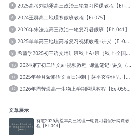
2025高考刘勖雯高三政治三轮复习网课教程【Eh-061】
5
2024王群高二地理寒假班教程【Ei-075】
6
2026年朱法垚高三政治一轮复习暑假班【Eh-041】
7
2025羊羊高三地理高考复习视频教程+讲义【Ei-051】
8
希望学2025初三语文培训班秋上A+班（秋上·全国版·A+）【Da-031】
9
2024柳宁初二语文a+视频教程+课堂笔记+讲义（暑假班+秋季班）【Da-003】
10
2025年叁月聚粮语文百日冲刺｜荡平玄学诅咒【Ea-001】
11
2026年周芳煜高一生物上学期网课教程【Ee-056】
12
文章展示
有道2026莫荒年高三物理一轮复习暑假班网课教
程【Ef-044】