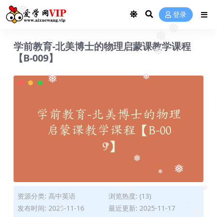
❅
登录
❅
❅
学前教育-北美博士的物理启蒙课教学课程
【B-009】
❅
❅
❅
❅
❅
❅
❅
❅
资源分类:
高中英语
浏览热度: (13)
❅
❅
发布时间: 2025-11-16
最近更新: 2025-11-17
❅
❅
❅