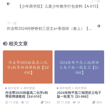
上一篇
【少年商学院】儿童少年教学打包资料【A-015】
下一篇
作业帮2024何铮铮初三语文a+寒假班（春上）【D
a-036】
相关文章
高中化学
高中资源
高中地理
高中资源
作业帮2025林森高二化学s秋
2024张艳平高三地理讲义电子
季班网课教程【Ed-010】
版一轮复习【Ei-068】
11 月前
13
39.9
11 月前
16
39.9