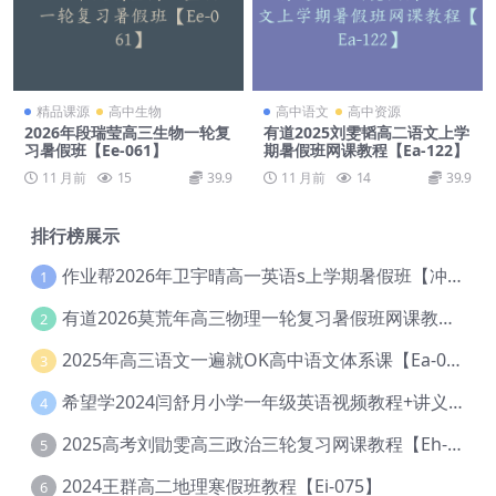
精品课源
高中生物
高中语文
高中资源
2026年段瑞莹高三生物一轮复
有道2025刘雯韬高二语文上学
习暑假班【Ee-061】
期暑假班网课教程【Ea-122】
11 月前
15
39.9
11 月前
14
39.9
排行榜展示
作业帮2026年卫宇晴高一英语s上学期暑假班【冲顶班】【Ec-003】
1
有道2026莫荒年高三物理一轮复习暑假班网课教程【Ef-044】
2
2025年高三语文一遍就OK高中语文体系课【Ea-028】
3
希望学2024闫舒月小学一年级英语视频教程+讲义【Cc-004】
4
2025高考刘勖雯高三政治三轮复习网课教程【Eh-061】
5
2024王群高二地理寒假班教程【Ei-075】
6