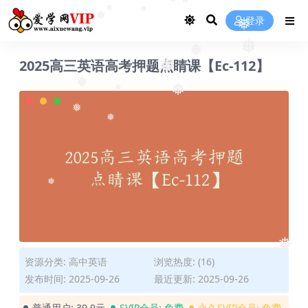
❅
❅
❅
❅
登录
❅
❅
❅
❅
❅
2025高三英语高考押题点睛课【Ec-112】
❅
❅
❅
❅
❅
❅
❅
❅
❅
资源分类:
高中英语
浏览热度: (16)
发布时间: 2025-09-26
最近更新: 2025-09-26
普通用户:
39.9元
SVIP会员:
免费
永久SVIP会员:
免费