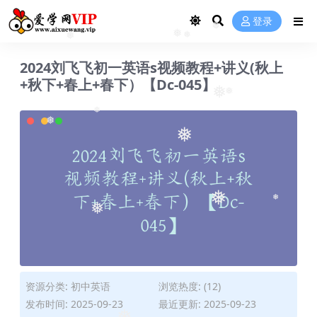
❅
登录
❅
❅
❅
❅
2024刘飞飞初一英语s视频教程+讲义(秋上
+秋下+春上+春下）【Dc-045】
❅
❅
❅
❅
❅
❅
❅
❅
资源分类:
初中英语
浏览热度: (12)
发布时间: 2025-09-23
最近更新: 2025-09-23