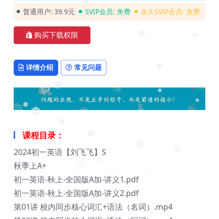
❅
普通用户:
39.9元
SVIP会员:
免费
永久SVIP会员:
免费
❅
购买下载权限
❅
❅
详情介绍
常见问题
❅
❅
❅
❅
❅
❅
❅
课程目录：
❅
2024初一英语【刘飞飞】S
❅
秋季上A+
❅
初一英语-秋上-全国版A加-讲义1.pdf
初一英语-秋上-全国版A加-讲义2.pdf
第01讲 校内同步核心词汇+语法（名词）.mp4