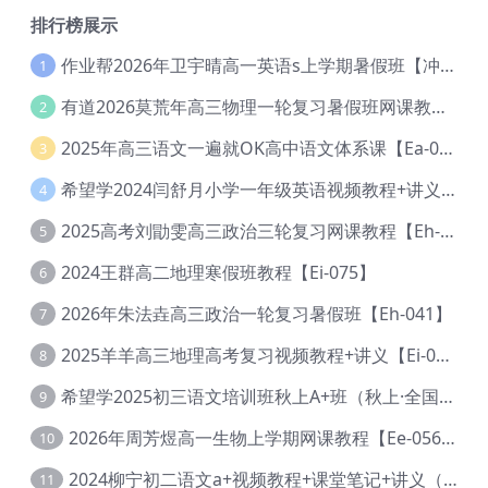
排行榜展示
作业帮2026年卫宇晴高一英语s上学期暑假班【冲顶班】【Ec-003】
1
有道2026莫荒年高三物理一轮复习暑假班网课教程【Ef-044】
2
2025年高三语文一遍就OK高中语文体系课【Ea-028】
3
希望学2024闫舒月小学一年级英语视频教程+讲义【Cc-004】
4
2025高考刘勖雯高三政治三轮复习网课教程【Eh-061】
5
2024王群高二地理寒假班教程【Ei-075】
6
2026年朱法垚高三政治一轮复习暑假班【Eh-041】
7
2025羊羊高三地理高考复习视频教程+讲义【Ei-051】
8
希望学2025初三语文培训班秋上A+班（秋上·全国版·A+）【Da-031】
9
2026年周芳煜高一生物上学期网课教程【Ee-056】
10
2024柳宁初二语文a+视频教程+课堂笔记+讲义（暑假班+秋季班）【Da-003】
11