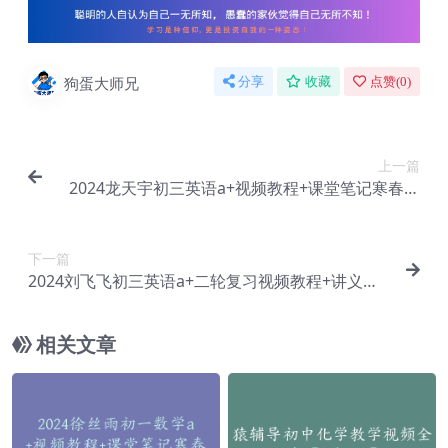
狗蛋大师兄
分享
收藏
点赞(
0
)
上一篇
2024龙天宇初三英语a+视频教程+课堂笔记寒春班
【Dc-044】
下一篇
2024刘飞飞初三英语a+二轮复习视频教程+讲义
（春上+春下）【Dc-046】
相关文章