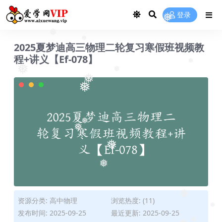
登录
❅
2025夏梦迪高三物理二轮复习寒假班视频教
❅
❅
程+讲义【Ef-078】
❅
❅
❅
❅
❅
❅
❅
❅
❅
资源分类:
高中物理
浏览热度: (11)
❅
发布时间: 2025-09-25
最近更新: 2025-09-25