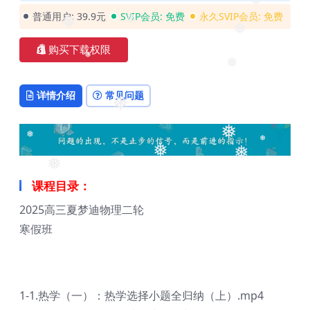
❅
❅
普通用户:
39.9元
SVIP会员:
免费
永久SVIP会员:
免费
❅
❅
❅
❅
购买下载权限
❅
❅
❅
详情介绍
常见问题
❅
❅
❅
❅
❅
❅
❅
课程目录：
2025高三夏梦迪物理二轮
寒假班
1-1.热学（一）：热学选择小题全归纳（上）.mp4