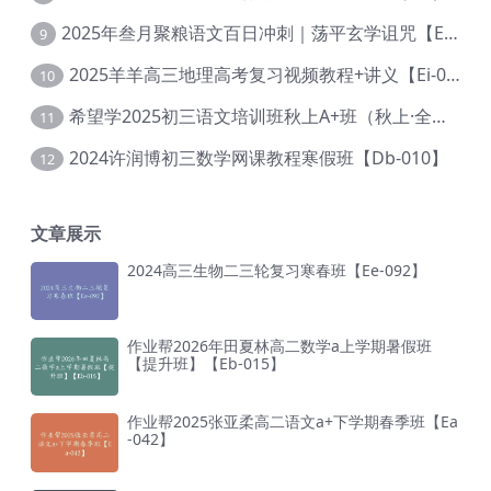
2025年叁月聚粮语文百日冲刺｜荡平玄学诅咒【Ea-001】
9
2025羊羊高三地理高考复习视频教程+讲义【Ei-051】
10
希望学2025初三语文培训班秋上A+班（秋上·全国版·A+）【Da-031】
11
2024许润博初三数学网课教程寒假班【Db-010】
12
文章展示
2024高三生物二三轮复习寒春班【Ee-092】
作业帮2026年田夏林高二数学a上学期暑假班
【提升班】【Eb-015】
作业帮2025张亚柔高二语文a+下学期春季班【Ea
-042】