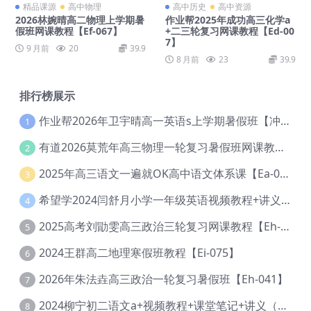
精品课源
高中物理
高中历史
高中资源
2026林婉晴高二物理上学期暑
作业帮2025年成功高三化学a
假班网课教程【Ef-067】
+二三轮复习网课教程【Ed-00
7】
9 月前
20
39.9
8 月前
23
39.9
排行榜展示
作业帮2026年卫宇晴高一英语s上学期暑假班【冲顶班】【Ec-003】
1
有道2026莫荒年高三物理一轮复习暑假班网课教程【Ef-044】
2
2025年高三语文一遍就OK高中语文体系课【Ea-028】
3
希望学2024闫舒月小学一年级英语视频教程+讲义【Cc-004】
4
2025高考刘勖雯高三政治三轮复习网课教程【Eh-061】
5
2024王群高二地理寒假班教程【Ei-075】
6
2026年朱法垚高三政治一轮复习暑假班【Eh-041】
7
2024柳宁初二语文a+视频教程+课堂笔记+讲义（暑假班+秋季班）【Da-003】
8