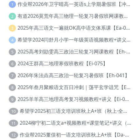
作业帮2026年卫宇晴高一英语s上学期暑假班【冲顶班】【Ec-003】
1
有道2026莫荒年高三物理一轮复习暑假班网课教程【Ef-044】
2
2025年高三语文一遍就OK高中语文体系课【Ea-028】
3
希望学2024闫舒月小学一年级英语视频教程+讲义【Cc-004】
4
2025高考刘勖雯高三政治三轮复习网课教程【Eh-061】
5
2024王群高二地理寒假班教程【Ei-075】
6
2026年朱法垚高三政治一轮复习暑假班【Eh-041】
7
2025年叁月聚粮语文百日冲刺｜荡平玄学诅咒【Ea-001】
8
2025羊羊高三地理高考复习视频教程+讲义【Ei-051】
9
希望学2025初三语文培训班秋上A+班（秋上·全国版·A+）【Da-031】
10
2024柳宁初二语文a+视频教程+课堂笔记+讲义（暑假班+秋季班）【Da-003】
11
作业帮2025董俣初一语文培训班秋上A+班【Da-038】
12