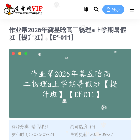
❅
❅
登录
作业帮2026年龚昱晗高二物理a上学期暑假
❅
❅
班【提升班】【Ef-011】
❅
❅
❅
❅
❅
❅
❅
❅
资源分类:
精品课源
浏览热度: (9)
❅
发布时间: 2025-09-24
最近更新: 2025-09-27
❅
❅