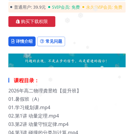
❅
❅
普通用户:
39.9元
SVIP会员:
免费
永久SVIP会员:
免费
❅
❅
购买下载权限
❅
详情介绍
常见问题
❅
❅
❅
课程目录：
❅
❅
❅
2026年高二物理龚昱晗【提升班】
❅
01.暑假班（A）
❅
01.学习规划课.mp4
02.第1讲 动量定理.mp4
03.第2讲 动量守恒定律.mp4
04.第3讲 碰撞的分类与计算.mp4