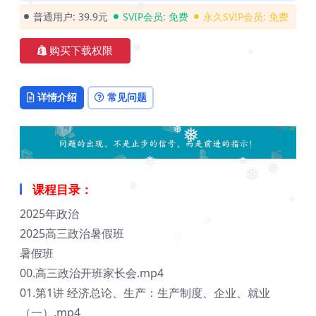
❅
普通用户:
39.9元
SVIP会员:
免费
永久SVIP会员:
免费
❅
❅
❅
购买下载权限
❅
❅
详情介绍
常见问题
❅
❅
课程目录：
❅
❅
❅
2025年政治
❅
❅
❅
2025高三政治暑假班
暑假班
00.高三政治开班家长会.mp4
01.第1讲 经济总论、生产：生产制度、企业、就业
（一）.mp4