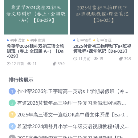
初中语文
初中资源
初中物理
初中资源
希望学2024魏桂双初三语文培
2025付雷初三物理秋下a+班视
训班（春上·全国版·A+）【Da
频教程+课堂笔记【De-023】
-029】
11 月前
15
39.9
12 月前
11
39.9
排行榜展示
作业帮2026年卫宇晴高一英语s上学期暑假班【冲顶班】【Ec-003】
1
有道2026莫荒年高三物理一轮复习暑假班网课教程【Ef-044】
2
2025年高三语文一遍就OK高中语文体系课【Ea-028】
3
希望学2024闫舒月小学一年级英语视频教程+讲义【Cc-004】
4
2025高考刘勖雯高三政治三轮复习网课教程【Eh-061】