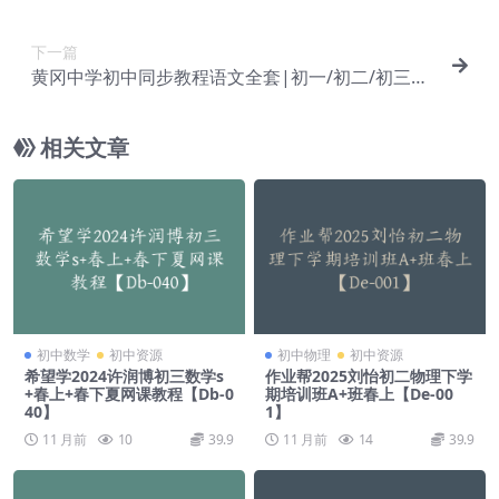
（秋季上+秋季下）【Da-018】
下一篇
黄冈中学初中同步教程语文全套|初一/初二/初三语
文教学视频【Da-020】
相关文章
初中数学
初中资源
初中物理
初中资源
希望学2024许润博初三数学s
作业帮2025刘怡初二物理下学
+春上+春下夏网课教程【Db-0
期培训班A+班春上【De-00
40】
1】
11 月前
10
39.9
11 月前
14
39.9