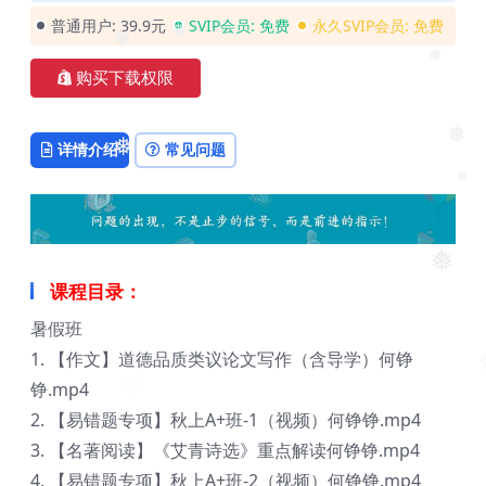
❅
普通用户:
39.9元
SVIP会员:
免费
永久SVIP会员:
免费
❅
❅
购买下载权限
❅
❅
详情介绍
常见问题
❅
❅
❅
❅
课程目录：
暑假班
1. 【作文】道德品质类议论文写作（含导学）何铮
❅
铮.mp4
2. 【易错题专项】秋上A+班-1（视频）何铮铮.mp4
3. 【名著阅读】《艾青诗选》重点解读何铮铮.mp4
4. 【易错题专项】秋上A+班-2（视频）何铮铮.mp4