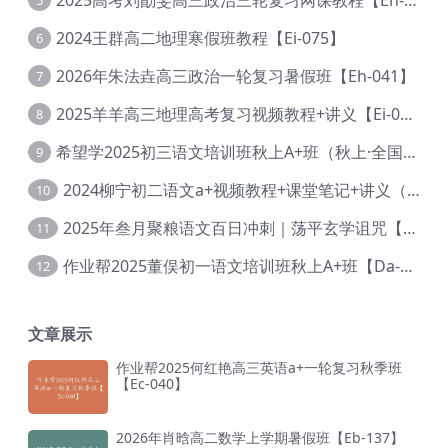
5
2024王群高二地理寒假班教程【Ei-075】
6
2026年朱法垚高三政治一轮复习暑假班【Eh-041】
7
2025羊羊高三地理高考复习视频教程+讲义【Ei-051】
8
希望学2025初三语文培训班秋上A+班（秋上·全国版·A+）【Da-031】
9
2024柳宁初二语文a+视频教程+课堂笔记+讲义（暑假班+秋季班）【Da-003】
10
2025年叁月聚粮语文百日冲刺｜荡平玄学诅咒【Ea-001】
11
作业帮2025董俣初一语文培训班秋上A+班【Da-038】
12
文章展示
作业帮2025何红艳高三英语a+一轮复习秋季班
【Ec-040】
2026年肖晗高二数学上学期暑假班【Eb-137】