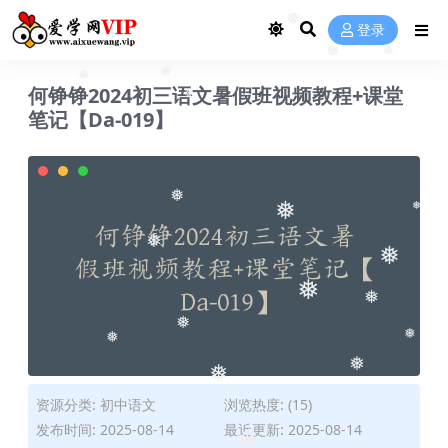
登录
❅
❅
❅
何铮铮2024初三语文暑假班视频教程+课堂
❅
❅
笔记【Da-019】
❅
❅
❅
❅
❅
❅
❅
❅
❅
❅
❅
❅
❅
资源分类:
初中语文
浏览热度: (15)
发布时间: 2025-08-14
最近更新: 2025-08-14