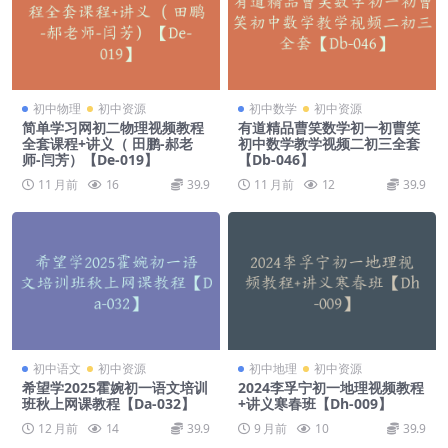
初中物理
初中资源
初中数学
初中资源
简单学习网初二物理视频教程
有道精品曹笑数学初一初曹笑
全套课程+讲义（ 田鹏-郝老
初中数学教学视频二初三全套
师-闫芳）【De-019】
【Db-046】
11 月前
16
39.9
11 月前
12
39.9
初中语文
初中资源
初中地理
初中资源
希望学2025霍婉初一语文培训
2024李孚宁初一地理视频教程
班秋上网课教程【Da-032】
+讲义寒春班【Dh-009】
12 月前
14
39.9
9 月前
10
39.9