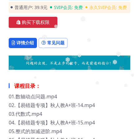
❅
普通用户:
39.9元
SVIP会员:
免费
永久SVIP会员:
免费
购买下载权限
❅
❅
❅
详情介绍
常见问题
❅
❅
❅
❅
❅
❅
❅
❅
课程目录：
❅
❅
❅
01.数轴动点问题.mp4
02.【易错题专项】秋人教A+班-14.mp4
❅
03.代数式.mp4
04.【易错题专项】秋人教A+班-15.mp4
05.整式的加减进阶.mp4