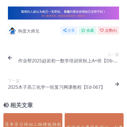
狗蛋大师兄
分享
收藏
点赞(
0
)
上一篇
作业帮2025赵岩初一数学培训班秋上A+班【Db-05
8】
下一篇
2025木子高三化学一轮复习网课教程【Ed-067】
相关文章