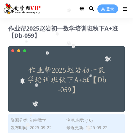
登录
❅
作业帮2025赵岩初一数学培训班秋下A+班
【Db-059】
❅
❅
❅
❅
❅
❅
❅
❅
❅
❅
❅
资源分类:
初中数学
浏览热度: (16)
❅
发布时间: 2025-09-22
最近更新: 2025-09-22
❅