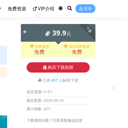
免费资源
VIP介绍
登录
❅
❅
下载
39.9
元
❅
SVIP会员
永久SVIP会员
免费
免费
购买下载权限
已有
457
人解锁下载
包含资源:
(1个)
❅
❅
最近更新:
2025-09-22
累计销量:
457
下载遇到问题？可联系客服或反馈