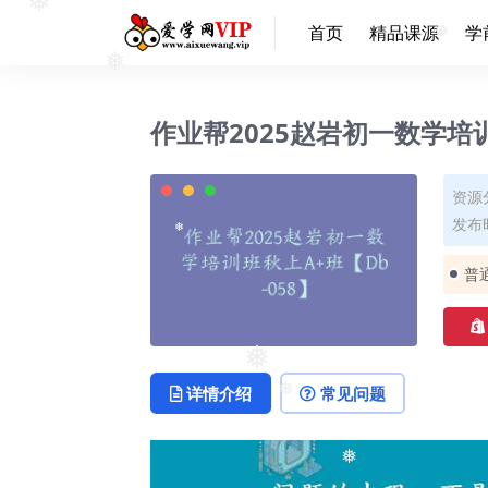
❅
首页
精品课源
学
❅
❅
作业帮2025赵岩初一数学培训
资源
发布时
❅
普
❅
详情介绍
常见问题
❅
❅