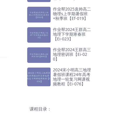
作业帮2025袁帅高二
物理s上学期暑假班
+秋季班【Ef-019】
作业帮2024王群高二
地理下学期寒春班
【Ei-023】
作业帮2024王群高三
地理密训班【Ei-02
0】
2024宋小明高三地理
暑假班课程24年高考
地理一轮复习网课视
频教程【Ei-076】
课程目录：