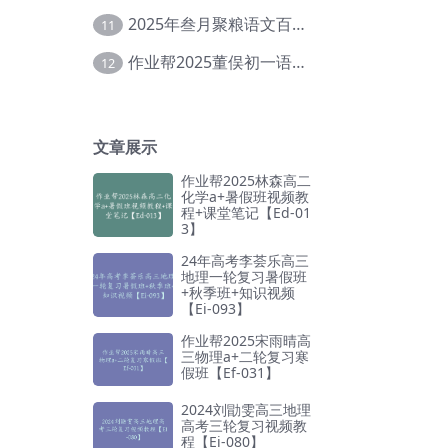
2025年叁月聚粮语文百日冲刺｜荡平玄学诅咒【Ea-001】
11
作业帮2025董俣初一语文培训班秋上A+班【Da-038】
12
文章展示
作业帮2025林森高二
化学a+暑假班视频教
程+课堂笔记【Ed-01
3】
24年高考李荟乐高三
地理一轮复习暑假班
+秋季班+知识视频
【Ei-093】
作业帮2025宋雨晴高
三物理a+二轮复习寒
假班【Ef-031】
2024刘勖雯高三地理
高考三轮复习视频教
程【Ei-080】