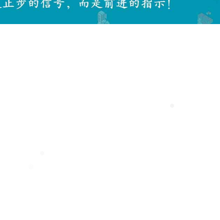
❅
）
❅
❅
❅