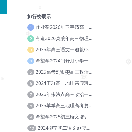
排行榜展示
❅
作业帮2026年卫宇晴高一英语s上学期暑假班【冲顶班】【Ec-003】
1
有道2026莫荒年高三物理一轮复习暑假班网课教程【Ef-044】
2
❅
2025年高三语文一遍就OK高中语文体系课【Ea-028】
3
希望学2024闫舒月小学一年级英语视频教程+讲义【Cc-004】
4
❅
2025高考刘勖雯高三政治三轮复习网课教程【Eh-061】
5
❅
2024王群高二地理寒假班教程【Ei-075】
6
2026年朱法垚高三政治一轮复习暑假班【Eh-041】
7
2025羊羊高三地理高考复习视频教程+讲义【Ei-051】
8
希望学2025初三语文培训班秋上A+班（秋上·全国版·A+）【Da-031】
9
2024柳宁初二语文a+视频教程+课堂笔记+讲义（暑假班+秋季班）【Da-003】
10