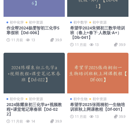
初中化学
初中资源
初中数学
初中资源
作业帮2024杨雯智初三化学S
希望学2024朱韬初三数学培训
寒假班【Dd-006】
班（春上+春下·人教版·A+）
【Db-041】
11 月前
13
39.9
11 月前
13
39.9
初中化学
初中资源
初中生物
初中资源
2024陈耀泉初三化学a+视频教
希望学2025张雨桐初一生物培
程+课堂笔记寒春班【Dd-02
训班秋上网课教程【Df-001】
2】
11 月前
13
39.9
11 月前
14
39.9