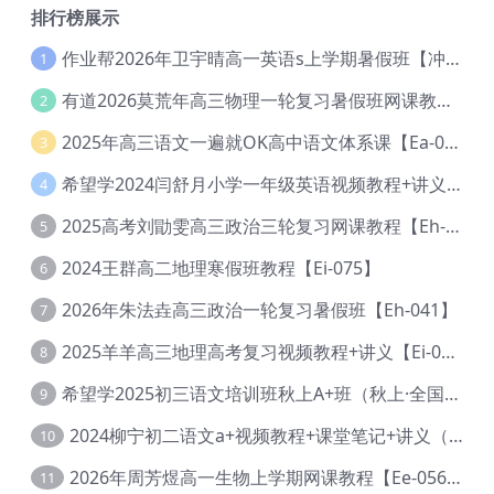
排行榜展示
作业帮2026年卫宇晴高一英语s上学期暑假班【冲顶班】【Ec-003】
1
有道2026莫荒年高三物理一轮复习暑假班网课教程【Ef-044】
2
2025年高三语文一遍就OK高中语文体系课【Ea-028】
3
希望学2024闫舒月小学一年级英语视频教程+讲义【Cc-004】
4
2025高考刘勖雯高三政治三轮复习网课教程【Eh-061】
5
2024王群高二地理寒假班教程【Ei-075】
6
2026年朱法垚高三政治一轮复习暑假班【Eh-041】
7
2025羊羊高三地理高考复习视频教程+讲义【Ei-051】
8
希望学2025初三语文培训班秋上A+班（秋上·全国版·A+）【Da-031】
9
2024柳宁初二语文a+视频教程+课堂笔记+讲义（暑假班+秋季班）【Da-003】
10
2026年周芳煜高一生物上学期网课教程【Ee-056】
11