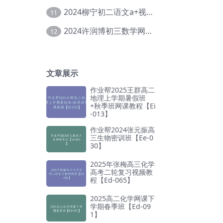
2024柳宁初二语文a+视频教程+课堂笔记+讲义（暑假班+秋季班）【Da-003】
11
2024许润博初三数学网课教程寒假班【Db-010】
12
文章展示
作业帮2025王群高二
地理上学期暑假班
+秋季班网课教程【Ei
-013】
作业帮2024张元振高
三生物密训班【Ee-0
30】
2025年张梅高三化学
高考二轮复习视频教
程【Ed-065】
2025高二化学网课下
学期春季班【Ed-09
1】