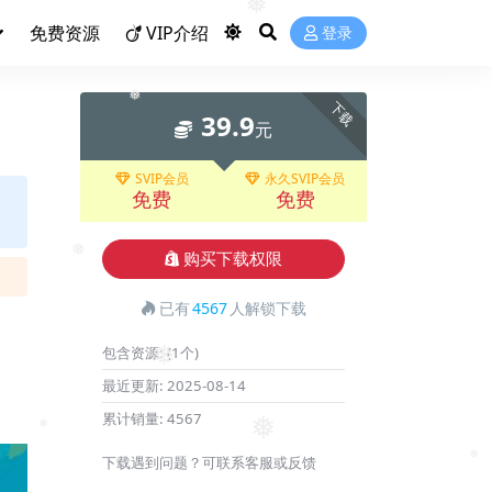
免费资源
VIP介绍
登录
❅
下载
39.9
元
❅
SVIP会员
永久SVIP会员
免费
免费
购买下载权限
❅
已有
4567
人解锁下载
包含资源:
(1个)
❅
最近更新:
2025-08-14
累计销量:
4567
❅
下载遇到问题？可联系客服或反馈
❅