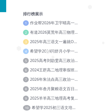
❅
排行榜展示
❅
作业帮2026年卫宇晴高一英语s上学期暑假班【冲顶班】【Ec-003】
1
有道2026莫荒年高三物理一轮复习暑假班网课教程【Ef-044】
2
2025年高三语文一遍就OK高中语文体系课【Ea-028】
3
希望学2024闫舒月小学一年级英语视频教程+讲义【Cc-004】
4
❅
❅
❅
2025高考刘勖雯高三政治三轮复习网课教程【Eh-061】
5
❅
2024王群高二地理寒假班教程【Ei-075】
6
2026年朱法垚高三政治一轮复习暑假班【Eh-041】
7
❅
2025年叁月聚粮语文百日冲刺｜荡平玄学诅咒【Ea-001】
8
2025羊羊高三地理高考复习视频教程+讲义【Ei-051】
9
希望学2025初三语文培训班秋上A+班（秋上·全国版·A+）【Da-031】
10