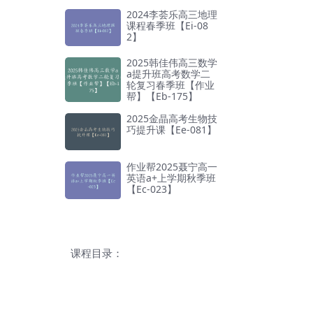
2024李荟乐高三地理
课程春季班【Ei-08
2】
2025韩佳伟高三数学
a提升班高考数学二
轮复习春季班【作业
帮】【Eb-175】
2025金晶高考生物技
巧提升课【Ee-081】
作业帮2025聂宁高一
英语a+上学期秋季班
【Ec-023】
课程目录：