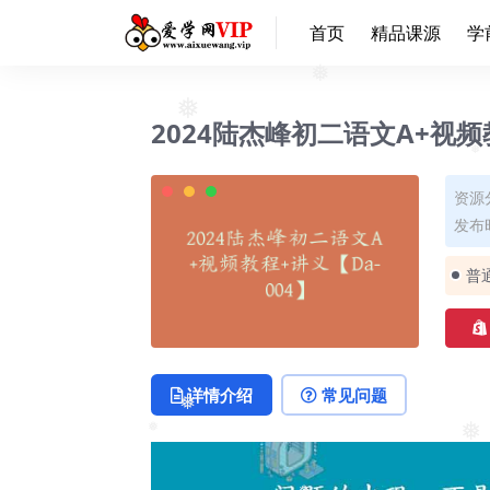
首页
精品课源
学
❅
2024陆杰峰初二语文A+视频
❅
资源
发布时
普
详情介绍
常见问题
❅
❅
❅