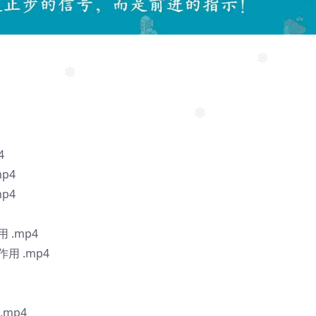
❅
❅
❅
4
p4
p4
.mp4
 .mp4
mp4