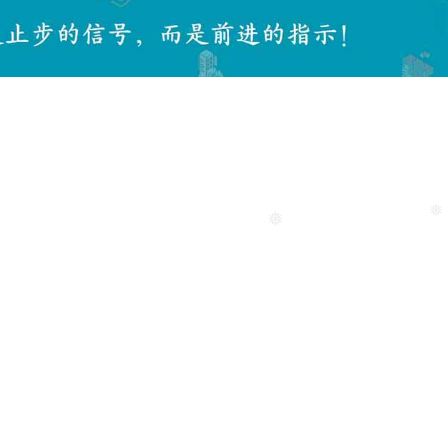
❅
❅
❅