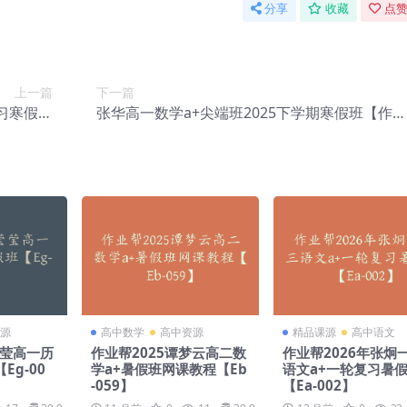
分享
收藏
点赞
上一篇
下一篇
习寒假班
张华高一数学a+尖端班2025下学期寒假班【作业
-040】
帮】【Eb-097】
源
高中数学
高中资源
精品课源
高中语文
莹莹高一历
作业帮2025谭梦云高二数
作业帮2026年张炯
g-00
学a+暑假班网课教程【Eb
语文a+一轮复习暑
-059】
【Ea-002】