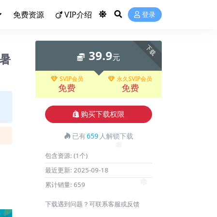
免费资源
VIP介绍
登录
下载
39.9
暑
元
SVIP会员
永久SVIP会员
免费
免费
购买下载权限
已有
659
人解锁下载
包含资源:
(1个)
❅
最近更新:
2025-09-18
累计销量:
659
下载遇到问题？可联系客服或反馈
❅