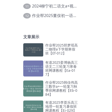
2024柳宁初二语文a+视频教程+课堂笔记+讲义（暑假班+秋季班）【Da-003】
11
作业帮2025董俣初一语文培训班秋上A+班【Da-038】
12
文章展示
作业帮2025郑梦瑶高
二物理a下学期寒假
班【Ef-012】
有道2025姜博杨高三
语文二三轮复习寒春
班网课教程【Ea-01
7】
作业帮2025韩佳伟高
三数学a+一轮复习秋
季班网课教程【Eb-0
84】
有道2025李荟乐高三
地理一轮复习暑假班
网课教程【Ei-029】