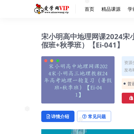
首页
精品课源
学
❅
宋小明高中地理网课2024
假班+秋季班）【Ei-041】
❅
❅
资源
发布时
普
详情介绍
常见问题
❅
❅