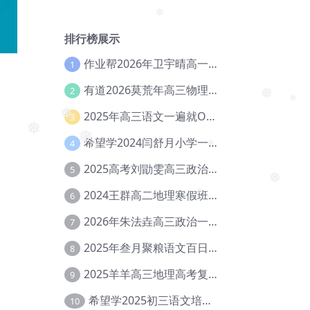
❅
排行榜展示
作业帮2026年卫宇晴高一英语s上学期暑假班【冲顶班】【Ec-003】
1
有道2026莫荒年高三物理一轮复习暑假班网课教程【Ef-044】
2
2025年高三语文一遍就OK高中语文体系课【Ea-028】
3
❅
❅
希望学2024闫舒月小学一年级英语视频教程+讲义【Cc-004】
4
❅
❅
❅
2025高考刘勖雯高三政治三轮复习网课教程【Eh-061】
5
❅
2024王群高二地理寒假班教程【Ei-075】
6
❅
❅
2026年朱法垚高三政治一轮复习暑假班【Eh-041】
7
2025年叁月聚粮语文百日冲刺｜荡平玄学诅咒【Ea-001】
8
2025羊羊高三地理高考复习视频教程+讲义【Ei-051】
9
希望学2025初三语文培训班秋上A+班（秋上·全国版·A+）【Da-031】
10