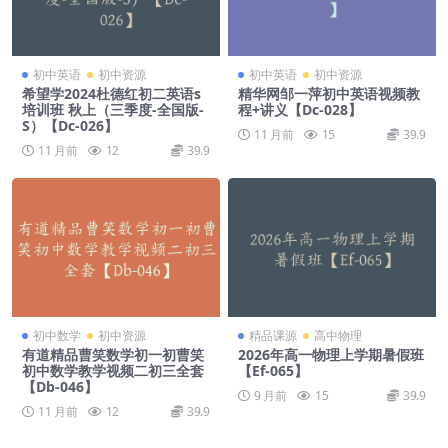
初中英语
初中资源
初中英语
初中资源
希望学2024杜德红初二英语s
精华网邹一萍初中英语视频教
培训班 秋上（三季度-全国版-
程+讲义【Dc-028】
S）【Dc-026】
11 月前
15
39.9
11 月前
12
39.9
初中数学
初中资源
精品课源
高中物理
有道精品曹笑数学初一初曹笑
2026年高一物理上学期暑假班
初中数学教学视频二初三全套
【Ef-065】
【Db-046】
9 月前
15
39.9
11 月前
12
39.9