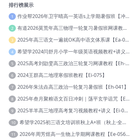
排行榜展示
作业帮2026年卫宇晴高一英语s上学期暑假班【冲顶班】【Ec-003】
1
有道2026莫荒年高三物理一轮复习暑假班网课教程【Ef-044】
2
2025年高三语文一遍就OK高中语文体系课【Ea-028】
3
希望学2024闫舒月小学一年级英语视频教程+讲义【Cc-004】
4
2025高考刘勖雯高三政治三轮复习网课教程【Eh-061】
5
2024王群高二地理寒假班教程【Ei-075】
6
2026年朱法垚高三政治一轮复习暑假班【Eh-041】
7
2025年叁月聚粮语文百日冲刺｜荡平玄学诅咒【Ea-001】
8
2025羊羊高三地理高考复习视频教程+讲义【Ei-051】
9
希望学2025初三语文培训班秋上A+班（秋上·全国版·A+）【Da-031】
10
2026年周芳煜高一生物上学期网课教程【Ee-056】
11