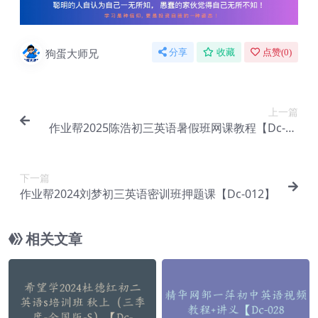
狗蛋大师兄
分享
收藏
点赞(
0
)
上一篇
作业帮2025陈浩初三英语暑假班网课教程【Dc-01
0】
下一篇
作业帮2024刘梦初三英语密训班押题课【Dc-012】
相关文章