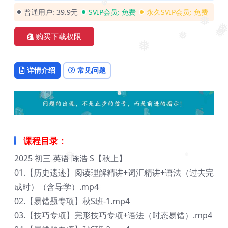
❅
❅
普通用户:
39.9元
SVIP会员:
免费
永久SVIP会员:
免费
❅
❅
购买下载权限
❅
❅
❅
❅
详情介绍
常见问题
❅
课程目录：
2025 初三 英语 陈浩 S【秋上】
❅
❅
❅
01.【历史遗迹】阅读理解精讲+词汇精讲+语法（过去完
成时）（含导学）.mp4
02.【易错题专项】秋S班-1.mp4
03.【技巧专项】完形技巧专项+语法（时态易错）.mp4