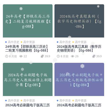
❅
❅
❅
高中历史
高中资源
高中历史
高中资源
❅
24年高考【邵轶辰高三历史】
2024版高考真题真刷（数学历
❅
二轮复习视频教程【Eg-088】
史物理英语）【Eg-086】
❅
❅
8 月前
22
39.9
8 月前
26
39.9
❅
❅
❅
❅
❅
❅
❅
❅
高中历史
高中资源
高中历史
高中资源
2024高考必刷题电子版高三历
2024高考必刷题电子版高三历