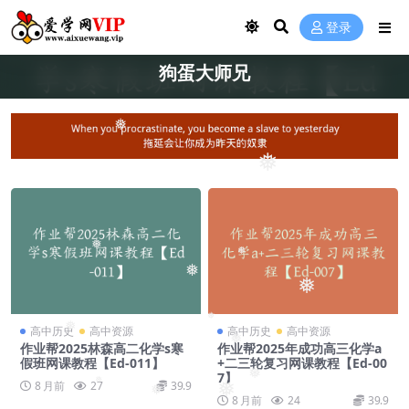
登录
狗蛋大师兄
❅
❅
❅
❅
❅
❅
❅
高中历史
高中资源
高中历史
高中资源
❅
❅
作业帮2025林森高二化学s寒
作业帮2025年成功高三化学a
假班网课教程【Ed-011】
+二三轮复习网课教程【Ed-00
7】
❅
8 月前
27
39.9
❅
❅
❅
8 月前
24
39.9