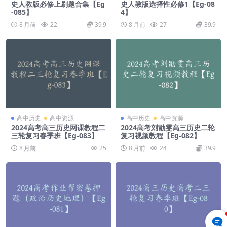
史人教版必修上刷题合集【Eg
史人教版选择性必修1【Eg-08
-085】
4】
8 月前
22
39.9
8 月前
27
39.9
高中历史
高中资源
高中历史
高中资源
2024高考高三历史网课教程二
2024高考刘勖雯高三历史二轮
三轮复习春季班【Eg-083】
复习视频教程【Eg-082】
8 月前
25
8 月前
24
39.9