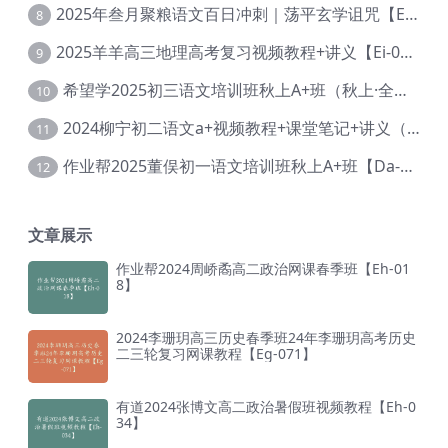
2025年叁月聚粮语文百日冲刺｜荡平玄学诅咒【Ea-001】
8
2025羊羊高三地理高考复习视频教程+讲义【Ei-051】
9
希望学2025初三语文培训班秋上A+班（秋上·全国版·A+）【Da-031】
10
2024柳宁初二语文a+视频教程+课堂笔记+讲义（暑假班+秋季班）【Da-003】
11
作业帮2025董俣初一语文培训班秋上A+班【Da-038】
12
文章展示
作业帮2024周峤矞高二政治网课春季班【Eh-01
8】
2024李珊玥高三历史春季班24年李珊玥高考历史
二三轮复习网课教程【Eg-071】
有道2024张博文高二政治暑假班视频教程【Eh-0
34】