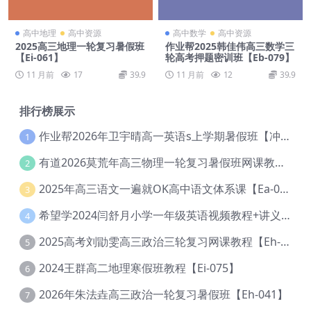
高中地理
高中资源
高中数学
高中资源
2025高三地理一轮复习暑假班
作业帮2025韩佳伟高三数学三
【Ei-061】
轮高考押题密训班【Eb-079】
11 月前
17
39.9
11 月前
12
39.9
排行榜展示
作业帮2026年卫宇晴高一英语s上学期暑假班【冲顶班】【Ec-003】
1
有道2026莫荒年高三物理一轮复习暑假班网课教程【Ef-044】
2
2025年高三语文一遍就OK高中语文体系课【Ea-028】
3
希望学2024闫舒月小学一年级英语视频教程+讲义【Cc-004】
4
2025高考刘勖雯高三政治三轮复习网课教程【Eh-061】
5
2024王群高二地理寒假班教程【Ei-075】
6
2026年朱法垚高三政治一轮复习暑假班【Eh-041】
7