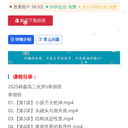
普通用户:
39.9元
SVIP会员:
免费
永久SVIP会员:
免费
❅
购买下载权限
❅
❅
详情介绍
常见问题
❅
❅
❅
❅
❅
❅
❅
课程目录：
❅
2025林森高二化学s寒假班
❅
寒假班
01.【第1讲】小原子大乾坤.mp4
02.【第2讲】头碰头与肩并肩.mp4
03.【第3讲】结构决定性质.mp4
04.【第4讲】微观世界的有序性.mp4