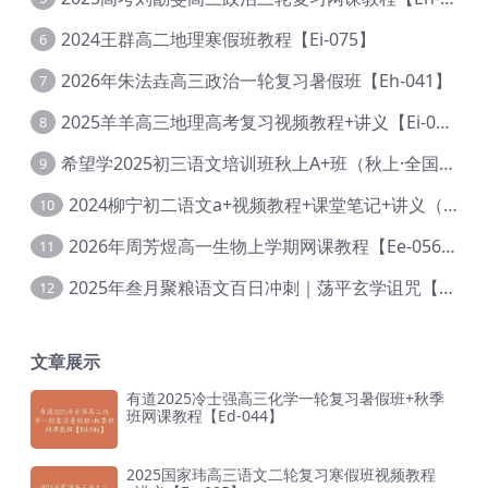
2024王群高二地理寒假班教程【Ei-075】
6
2026年朱法垚高三政治一轮复习暑假班【Eh-041】
7
2025羊羊高三地理高考复习视频教程+讲义【Ei-051】
8
希望学2025初三语文培训班秋上A+班（秋上·全国版·A+）【Da-031】
9
2024柳宁初二语文a+视频教程+课堂笔记+讲义（暑假班+秋季班）【Da-003】
10
2026年周芳煜高一生物上学期网课教程【Ee-056】
11
2025年叁月聚粮语文百日冲刺｜荡平玄学诅咒【Ea-001】
12
文章展示
有道2025冷士强高三化学一轮复习暑假班+秋季
班网课教程【Ed-044】
2025国家玮高三语文二轮复习寒假班视频教程