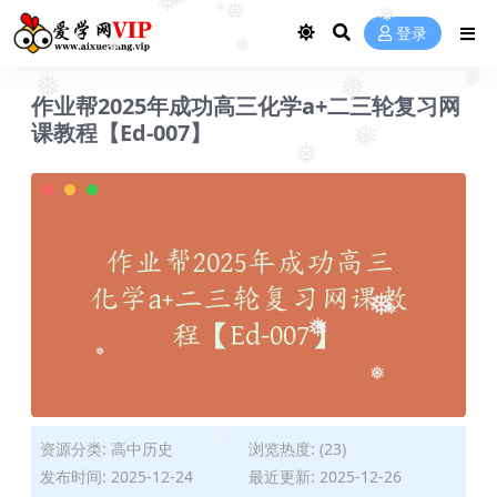
❅
❅
❅
❅
❅
登录
❅
❅
❅
❅
作业帮2025年成功高三化学a+二三轮复习网
❅
课教程【Ed-007】
❅
❅
❅
❅
❅
❅
❅
资源分类:
高中历史
浏览热度: (23)
❅
发布时间: 2025-12-24
最近更新: 2025-12-26