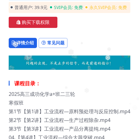
普通用户:
39.9元
SVIP会员:
免费
永久SVIP会员:
免费
购买下载权限
❅
详情介绍
常见问题
❅
❅
❅
❅
❅
课程目录：
❅
2025高三成功化学a+班二三轮
❅
寒假班
❅
❅
第1节【第1讲】工业流程—原料预处理与反应控制.mp4
第2节【第2讲】工业流程—生产过程除杂.mp4
第3节【第3讲】工业流程—产品分离提纯.mp4
04.【第4讲】工业流程—综合大题突破.mp4