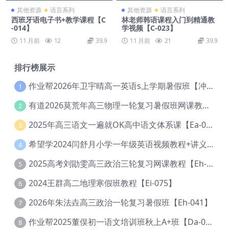
其他资源
语言系列
其他资源
语言系列
西班牙语电子书+教学课程【C
林老师韩语课程入门到精通教
-014】
学视频【C-023】
11 月前
12
39.9
11 月前
21
39.9
排行榜展示
作业帮2026年卫宇晴高一英语s上学期暑假班【冲顶班】【Ec-003】
1
有道2026莫荒年高三物理一轮复习暑假班网课教程【Ef-044】
2
2025年高三语文一遍就OK高中语文体系课【Ea-028】
3
希望学2024闫舒月小学一年级英语视频教程+讲义【Cc-004】
4
2025高考刘勖雯高三政治三轮复习网课教程【Eh-061】
5
2024王群高二地理寒假班教程【Ei-075】
6
2026年朱法垚高三政治一轮复习暑假班【Eh-041】
7
作业帮2025董俣初一语文培训班秋上A+班【Da-038】
8