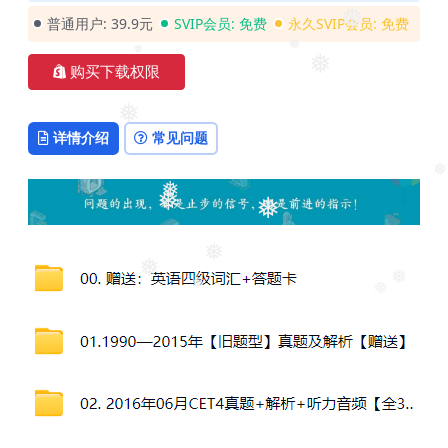
普通用户:
39.9元
SVIP会员:
免费
永久SVIP会员:
免费
❅
❅
❅
❅
购买下载权限
❅
详情介绍
常见问题
❅
❅
❅
❅
❅
❅
❅
❅
❅