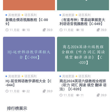
其他资源
语言系列
其他资源
语言系列
新概念俄语视频教程【C-00
（有道考神）零基础掌握意大
9】
利语语音视频教程【C-049】
11 月前
10
39.9
11 月前
18
39.9
其他资源
语言系列
其他资源
语言系列
HJ-延世韩语教学课程大全【C
商志2024英语六级教程全程班
-044】
（听力 词汇 阅读 填空 翻译 语
法）【C-020】
11 月前
22
39.9
11 月前
11
39.9
排行榜展示