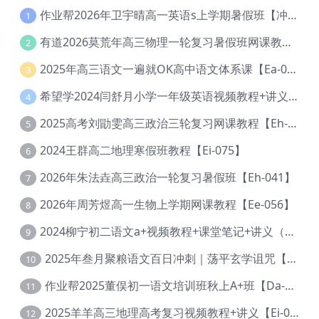
作业帮2026年卫宇晴高一英语s上学期暑假班【冲顶班】【Ec-003】
1
有道2026莫荒年高三物理一轮复习暑假班网课教程【Ef-044】
2
2025年高三语文一遍就OK高中语文体系课【Ea-028】
3
希望学2024闫舒月小学一年级英语视频教程+讲义【Cc-004】
4
2025高考刘勖雯高三政治三轮复习网课教程【Eh-061】
5
2024王群高二地理寒假班教程【Ei-075】
6
2026年朱法垚高三政治一轮复习暑假班【Eh-041】
7
2026年周芳煜高一生物上学期网课教程【Ee-056】
8
2024柳宁初二语文a+视频教程+课堂笔记+讲义（暑假班+秋季班）【Da-003】
9
2025年叁月聚粮语文百日冲刺｜荡平玄学诅咒【Ea-001】
10
作业帮2025董俣初一语文培训班秋上A+班【Da-038】
11
2025羊羊高三地理高考复习视频教程+讲义【Ei-051】
12