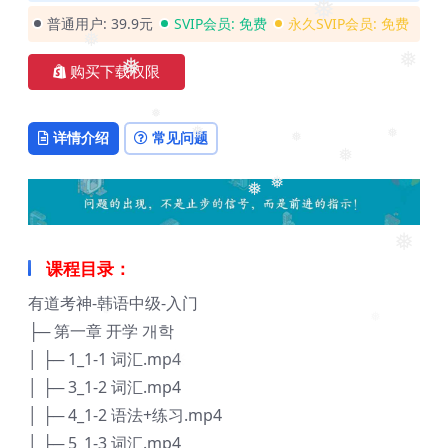
❅
❅
普通用户:
39.9元
SVIP会员:
免费
永久SVIP会员:
免费
❅
❅
购买下载权限
❅
❅
详情介绍
常见问题
❅
❅
❅
❅
❅
❅
❅
课程目录：
有道考神-韩语中级-入门
├─ 第一章 开学 개학
❅
❅
│ ├─ 1_1-1 词汇.mp4
│ ├─ 3_1-2 词汇.mp4
│ ├─ 4_1-2 语法+练习.mp4
│ ├─ 5_1-3 词汇.mp4