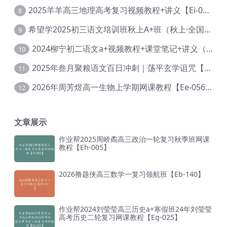
2025羊羊高三地理高考复习视频教程+讲义【Ei-051】
8
希望学2025初三语文培训班秋上A+班（秋上·全国版·A+）【Da-031】
9
2024柳宁初二语文a+视频教程+课堂笔记+讲义（暑假班+秋季班）【Da-003】
10
2025年叁月聚粮语文百日冲刺｜荡平玄学诅咒【Ea-001】
11
2026年周芳煜高一生物上学期网课教程【Ee-056】
12
文章展示
作业帮2025周峤矞高三政治一轮复习秋季班网课
教程【Eh-005】
2026撸题侠高三数学一复习领航班【Eb-140】
作业帮2024刘莹莹高三历史a+寒假班24年刘莹莹
高考历史二轮复习网课教程【Eg-025】