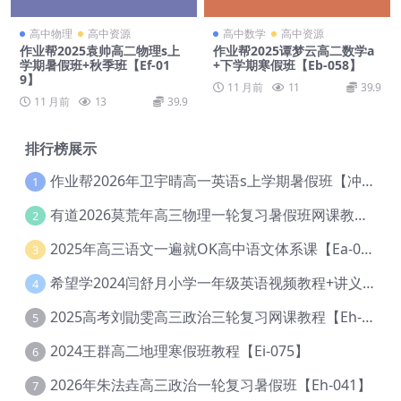
高中物理
高中资源
高中数学
高中资源
作业帮2025袁帅高二物理s上
作业帮2025谭梦云高二数学a
学期暑假班+秋季班【Ef-01
+下学期寒假班【Eb-058】
9】
11 月前
11
39.9
11 月前
13
39.9
排行榜展示
作业帮2026年卫宇晴高一英语s上学期暑假班【冲顶班】【Ec-003】
1
有道2026莫荒年高三物理一轮复习暑假班网课教程【Ef-044】
2
2025年高三语文一遍就OK高中语文体系课【Ea-028】
3
希望学2024闫舒月小学一年级英语视频教程+讲义【Cc-004】
4
2025高考刘勖雯高三政治三轮复习网课教程【Eh-061】
5
2024王群高二地理寒假班教程【Ei-075】
6
2026年朱法垚高三政治一轮复习暑假班【Eh-041】
7