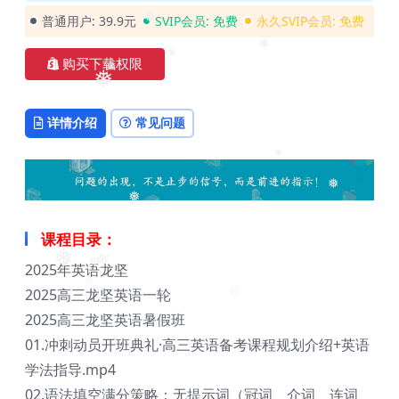
普通用户:
39.9元
SVIP会员:
免费
永久SVIP会员:
免费
❅
购买下载权限
❅
❅
❅
❅
详情介绍
常见问题
❅
❅
❅
课程目录：
2025年英语龙坚
❅
❅
❅
2025高三龙坚英语一轮
❅
❅
2025高三龙坚英语暑假班
01.冲刺动员开班典礼·高三英语备考课程规划介绍+英语
学法指导.mp4
02.语法填空满分策略：无提示词（冠词、介词、连词、