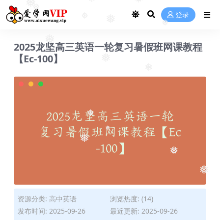
❅
❅
❅
❅
❅
登录
❅
❅
❅
❅
2025龙坚高三英语一轮复习暑假班网课教程
❅
【Ec-100】
❅
❅
❅
❅
❅
❅
❅
资源分类:
高中英语
浏览热度: (14)
发布时间: 2025-09-26
最近更新: 2025-09-26