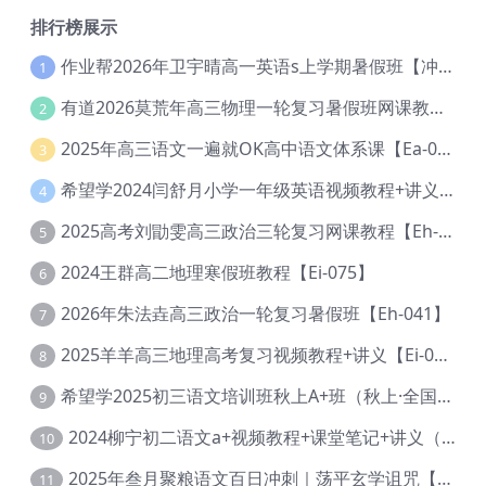
排行榜展示
作业帮2026年卫宇晴高一英语s上学期暑假班【冲顶班】【Ec-003】
1
有道2026莫荒年高三物理一轮复习暑假班网课教程【Ef-044】
2
2025年高三语文一遍就OK高中语文体系课【Ea-028】
3
希望学2024闫舒月小学一年级英语视频教程+讲义【Cc-004】
4
2025高考刘勖雯高三政治三轮复习网课教程【Eh-061】
5
2024王群高二地理寒假班教程【Ei-075】
6
2026年朱法垚高三政治一轮复习暑假班【Eh-041】
7
2025羊羊高三地理高考复习视频教程+讲义【Ei-051】
8
希望学2025初三语文培训班秋上A+班（秋上·全国版·A+）【Da-031】
9
2024柳宁初二语文a+视频教程+课堂笔记+讲义（暑假班+秋季班）【Da-003】
10
2025年叁月聚粮语文百日冲刺｜荡平玄学诅咒【Ea-001】
11