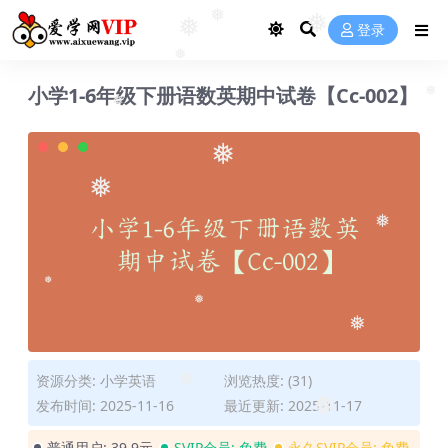
❅
❅
登录
❅
❅
小学1-6年级下册语数英期中试卷【Cc-002】
❅
❅
❅
❅
❅
❅
❅
资源分类:
小学英语
浏览热度: (31)
❅
发布时间: 2025-11-16
最近更新: 2025-11-17
❅
普通用户:
39.9元
SVIP会员:
免费
永久SVIP会员:
免费