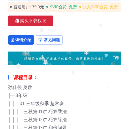
普通用户:
39.9元
SVIP会员:
免费
永久SVIP会员:
免费
❅
❅
购买下载权限
❅
详情介绍
常见问题
❅
❅
❅
❅
❅
❅
❅
❅
课程目录：
❅
❅
❅
孙佳俊 奥数
❅
├─ 3年级
❅
│ ├─ 01 三年级秋季 超常班
│ │ ├─ 三秋第01讲 巧算乘法
│ │ ├─ 三秋第02讲 巧算除法
│ │ ├─ 三秋第03讲 和倍问题