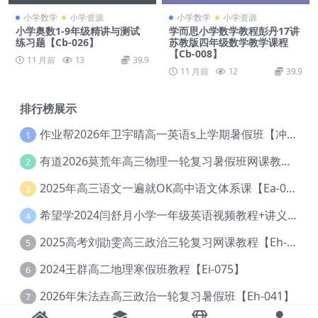
小学数学
小学资源
小学数学
小学资源
小学奥数1-9年级精讲与测试
学而思小学数学教程彭丹17讲
练习题【Cb-026】
苏教版四年级数学教学课程
【Cb-008】
11 月前
13
39.9
11 月前
12
39.9
排行榜展示
作业帮2026年卫宇晴高一英语s上学期暑假班【冲顶班】【Ec-003】
1
有道2026莫荒年高三物理一轮复习暑假班网课教程【Ef-044】
2
2025年高三语文一遍就OK高中语文体系课【Ea-028】
3
希望学2024闫舒月小学一年级英语视频教程+讲义【Cc-004】
4
2025高考刘勖雯高三政治三轮复习网课教程【Eh-061】
5
2024王群高二地理寒假班教程【Ei-075】
6
2026年朱法垚高三政治一轮复习暑假班【Eh-041】
7