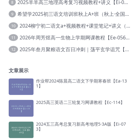
2025羊羊高三地理高考复习视频教程+讲义【Ei-051】
8
希望学2025初三语文培训班秋上A+班（秋上·全国版·A+）【Da-031】
9
2024柳宁初二语文a+视频教程+课堂笔记+讲义（暑假班+秋季班）【Da-003】
10
2026年周芳煜高一生物上学期网课教程【Ee-056】
11
2025年叁月聚粮语文百日冲刺｜荡平玄学诅咒【Ea-001】
12
文章展示
作业帮2024陈晨高二语文下学期寒春班【Ea-13
1】
2025高三英语二三轮复习网课教程【Ec-114】
2024五三高考总复习新高考地理5·3A版【Ei-07
3】