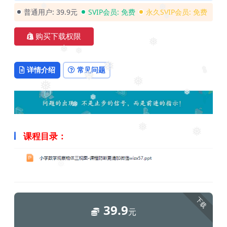
❅
普通用户:
39.9元
SVIP会员:
免费
永久SVIP会员:
免费
❅
❅
购买下载权限
❅
❅
❅
❅
详情介绍
常见问题
❅
❅
❅
❅
❅
❅
❅
❅
❅
❅
课程目录：
❅
下载
39.9
元