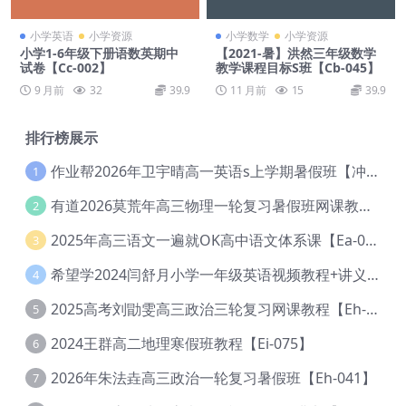
小学英语
小学资源
小学数学
小学资源
小学1-6年级下册语数英期中
【2021-暑】洪然三年级数学
试卷【Cc-002】
教学课程目标S班【Cb-045】
9 月前
32
39.9
11 月前
15
39.9
排行榜展示
作业帮2026年卫宇晴高一英语s上学期暑假班【冲顶班】【Ec-003】
1
有道2026莫荒年高三物理一轮复习暑假班网课教程【Ef-044】
2
2025年高三语文一遍就OK高中语文体系课【Ea-028】
3
希望学2024闫舒月小学一年级英语视频教程+讲义【Cc-004】
4
2025高考刘勖雯高三政治三轮复习网课教程【Eh-061】
5
2024王群高二地理寒假班教程【Ei-075】
6
2026年朱法垚高三政治一轮复习暑假班【Eh-041】
7