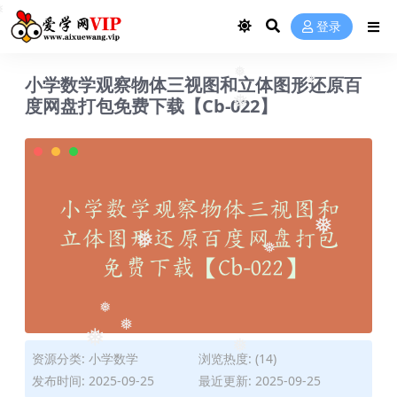
❅
❅
登录
❅
小学数学观察物体三视图和立体图形还原百
❅
度网盘打包免费下载【Cb-022】
❅
❅
❅
❅
❅
❅
❅
❅
资源分类:
小学数学
浏览热度: (14)
发布时间: 2025-09-25
最近更新: 2025-09-25