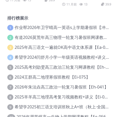
11 月前
15
39.9
11 月前
13
39.9
排行榜展示
作业帮2026年卫宇晴高一英语s上学期暑假班【冲顶班】【Ec-003】
1
有道2026莫荒年高三物理一轮复习暑假班网课教程【Ef-044】
2
2025年高三语文一遍就OK高中语文体系课【Ea-028】
3
希望学2024闫舒月小学一年级英语视频教程+讲义【Cc-004】
4
2025高考刘勖雯高三政治三轮复习网课教程【Eh-061】
5
2024王群高二地理寒假班教程【Ei-075】
6
2026年朱法垚高三政治一轮复习暑假班【Eh-041】
7
2025羊羊高三地理高考复习视频教程+讲义【Ei-051】
8
希望学2025初三语文培训班秋上A+班（秋上·全国版·A+）【Da-031】
9
2026年周芳煜高一生物上学期网课教程【Ee-056】
10