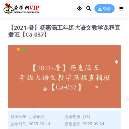
❅
❅
❅
登录
❅
❅
❅
❅
【2021-暑】杨惠涵五年级大语文教学课程直
❅
播班【Ca-037】
❅
❅
❅
❅
❅
资源分类:
小学语文
浏览热度: (13)
❅
❅
发布时间: 2025-09-24
最近更新: 2025-09-24
❅
❅