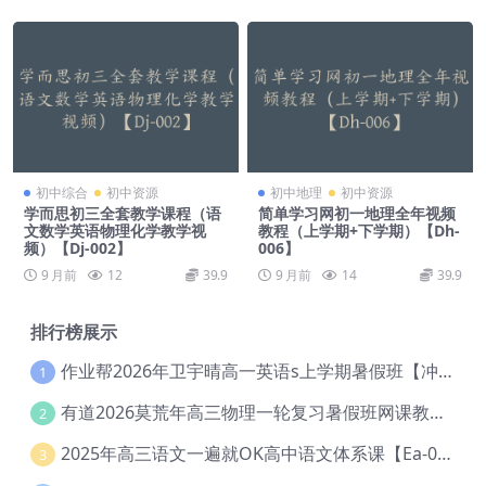
初中综合
初中资源
初中地理
初中资源
学而思初三全套教学课程（语
简单学习网初一地理全年视频
文数学英语物理化学教学视
教程（上学期+下学期）【Dh-
频）【Dj-002】
006】
9 月前
12
39.9
9 月前
14
39.9
排行榜展示
作业帮2026年卫宇晴高一英语s上学期暑假班【冲顶班】【Ec-003】
1
有道2026莫荒年高三物理一轮复习暑假班网课教程【Ef-044】
2
2025年高三语文一遍就OK高中语文体系课【Ea-028】
3