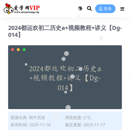
登录
❅
❅
❅
2024都运欢初二历史a+视频教程+讲义【Dg-
014】
❅
❅
❅
❅
❅
❅
❅
❅
❅
❅
资源分类:
初中历史
浏览热度: (11)
❅
发布时间: 2025-11-16
最近更新: 2025-11-17