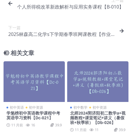
上一篇
个人所得税改革新政解析与应用实务课程【B-010】
下一篇
2025林森高二化学s下学期春季班网课教程【作业
帮】【Ed-068】
相关文章
初中英语
初中资源
初中数学
初中资源
学魁榜初中英语教学课程中考
北师2024郭济阳初二数学a+视
英语学习资料【Dc-021】
频教程+课堂笔记+讲义（暑假
班+秋季班）【Db-026】
11 月前
16
39.9
11 月前
11
39.9