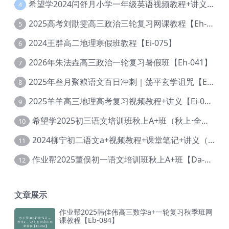
希望学2024闫舒月小学一年级英语视频教程+讲义【Cc-004】
4
2025高考刘勖雯高三政治三轮复习网课教程【Eh-061】
5
2024王群高二地理寒假班教程【Ei-075】
6
2026年朱法垚高三政治一轮复习暑假班【Eh-041】
7
2025年叁月聚粮语文百日冲刺｜荡平玄学诅咒【Ea-001】
8
2025羊羊高三地理高考复习视频教程+讲义【Ei-051】
9
希望学2025初三语文培训班秋上A+班（秋上·全国版·A+）【Da-031】
10
2024柳宁初二语文a+视频教程+课堂笔记+讲义（暑假班+秋季班）【Da-003】
11
作业帮2025董俣初一语文培训班秋上A+班【Da-038】
12
文章展示
作业帮2025韩佳伟高三数学a+一轮复习秋季班网
课教程【Eb-084】