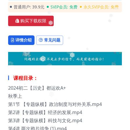
❅
普通用户:
39.9元
SVIP会员:
免费
永久SVIP会员:
免费
❅
❅
购买下载权限
❅
❅
❅
❅
详情介绍
常见问题
❅
❅
❅
❅
课程目录：
2024初二【历史】都运欢A+
❅
❅
秋季上
❅
❅
第1节 【专题纵横】政治制度与对外关系.mp4
第2讲【专题纵横】经济的发展.mp4
第3讲【专题纵横】科技与文化.mp4
第4讲 两次鸦片战争 (1).mp4