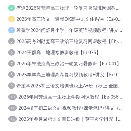
有道2026莫荒年高三物理一轮复习暑假班网课教程【Ef-044】
2
2025年高三语文一遍就OK高中语文体系课【Ea-028】
3
希望学2024闫舒月小学一年级英语视频教程+讲义【Cc-004】
4
2025高考刘勖雯高三政治三轮复习网课教程【Eh-061】
5
2024王群高二地理寒假班教程【Ei-075】
6
2026年朱法垚高三政治一轮复习暑假班【Eh-041】
7
2025羊羊高三地理高考复习视频教程+讲义【Ei-051】
8
希望学2025初三语文培训班秋上A+班（秋上·全国版·A+）【Da-031】
9
2026年周芳煜高一生物上学期网课教程【Ee-056】
10
2024柳宁初二语文a+视频教程+课堂笔记+讲义（暑假班+秋季班）【Da-003】
11
2025年叁月聚粮语文百日冲刺｜荡平玄学诅咒【Ea-001】
12