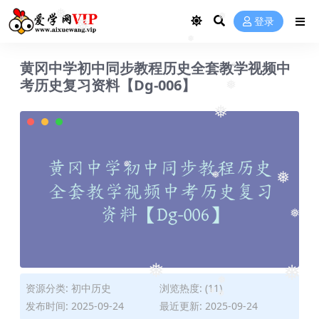
❅
登录
❅
❅
❅
❅
❅
黄冈中学初中同步教程历史全套教学视频中
考历史复习资料【Dg-006】
❅
❅
❅
❅
❅
❅
❅
❅
资源分类:
初中历史
浏览热度: (11)
❅
❅
发布时间: 2025-09-24
最近更新: 2025-09-24
❅
❅