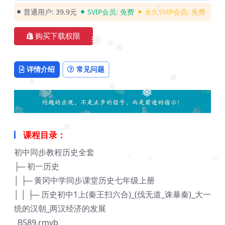
普通用户:
39.9元
SVIP会员:
免费
永久SVIP会员:
免费
❅
购买下载权限
❅
❅
❅
详情介绍
常见问题
❅
❅
❅
❅
课程目录：
❅
初中同步教程历史全套
├─ 初一历史
❅
❅
❅
│ ├─ 黄冈中学同步课堂历史七年级上册
│ │ ├─ 历史初中1上(秦王扫六合)_(伐无道_诛暴秦)_大一
统的汉朝_两汉经济的发展
_B589.rmvb