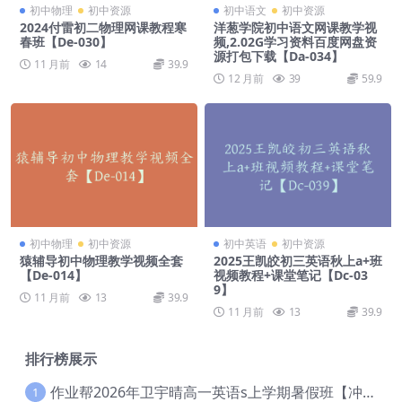
初中物理
初中资源
初中语文
初中资源
2024付雷初二物理网课教程寒
洋葱学院初中语文网课教学视
春班【De-030】
频,2.02G学习资料百度网盘资
源打包下载【Da-034】
11 月前
14
39.9
12 月前
39
59.9
初中物理
初中资源
初中英语
初中资源
猿辅导初中物理教学视频全套
2025王凯皎初三英语秋上a+班
【De-014】
视频教程+课堂笔记【Dc-03
9】
11 月前
13
39.9
11 月前
13
39.9
排行榜展示
作业帮2026年卫宇晴高一英语s上学期暑假班【冲顶班】【Ec-003】
1