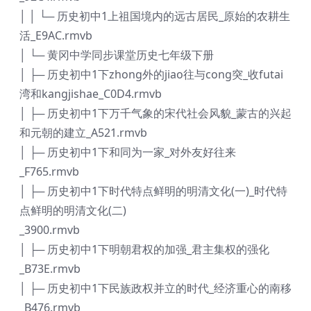
│ │ └─ 历史初中1上祖国境内的远古居民_原始的农耕生
活_E9AC.rmvb
│ └─ 黄冈中学同步课堂历史七年级下册
│ ├─ 历史初中1下zhong外的jiao往与cong突_收futai
湾和kangjishae_C0D4.rmvb
│ ├─ 历史初中1下万千气象的宋代社会风貌_蒙古的兴起
和元朝的建立_A521.rmvb
│ ├─ 历史初中1下和同为一家_对外友好往来
_F765.rmvb
│ ├─ 历史初中1下时代特点鲜明的明清文化(一)_时代特
点鲜明的明清文化(二)
_3900.rmvb
│ ├─ 历史初中1下明朝君权的加强_君主集权的强化
_B73E.rmvb
│ ├─ 历史初中1下民族政权并立的时代_经济重心的南移
_B476.rmvb