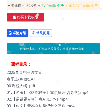
❅
普通用户:
39.9元
SVIP会员:
免费
永久SVIP会员:
免费
❅
❅
购买下载权限
❅
❅
❅
详情介绍
常见问题
❅
❅
❅
❅
课程目录：
2025董吴初一语文春上
春季上-寒假班A+
00.课程大纲 .pdf
01.【名著】《骆驼祥子》重点解读(含导学).mp4
02.【易错题专项】春A+班TY-1.mp4
03.【作文】青春奋斗类记叙文写作.mp4