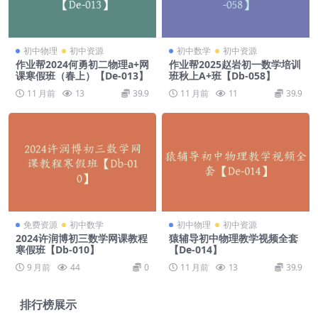
初中物理
初中资源
初中数学
初中资源
作业帮2024何勇初二物理a+网
作业帮2025赵岩初一数学培训
课寒假班（春上）【De-013】
班秋上A+班【Db-058】
11 月前
13
39.9
11 月前
11
39.9
免费资源
初中数学
初中物理
初中资源
2024许润博初三数学网课教程
猿辅导初中物理教学视频全套
寒假班【Db-010】
【De-014】
9 月前
44
0
11 月前
13
39.9
排行榜展示