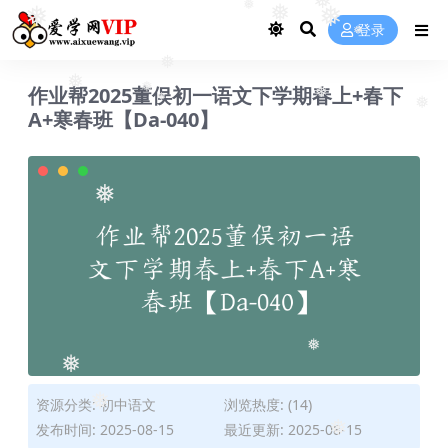
❅
❅
❅
❅
❅
登录
❅
❅
❅
❅
作业帮2025董俣初一语文下学期春上+春下
❅
❅
A+寒春班【Da-040】
❅
❅
❅
❅
❅
❅
❅
资源分类:
初中语文
浏览热度: (14)
发布时间: 2025-08-15
最近更新: 2025-08-15
❅