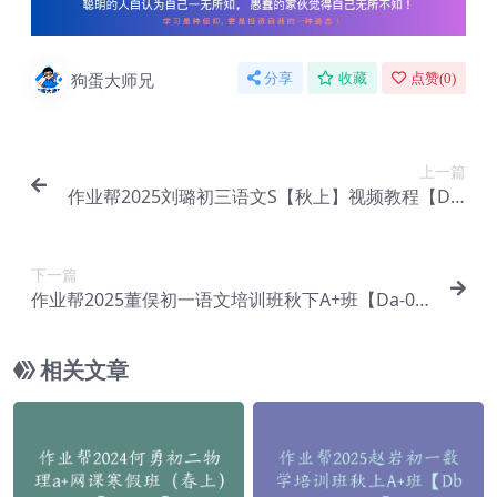
狗蛋大师兄
分享
收藏
点赞(
0
)
上一篇
作业帮2025刘璐初三语文S【秋上】视频教程【Da-
041】
下一篇
作业帮2025董俣初一语文培训班秋下A+班【Da-03
9】
相关文章