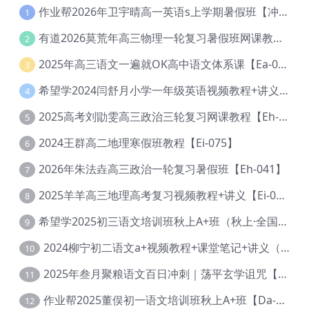
作业帮2026年卫宇晴高一英语s上学期暑假班【冲顶班】【Ec-003】
1
有道2026莫荒年高三物理一轮复习暑假班网课教程【Ef-044】
2
2025年高三语文一遍就OK高中语文体系课【Ea-028】
3
希望学2024闫舒月小学一年级英语视频教程+讲义【Cc-004】
4
2025高考刘勖雯高三政治三轮复习网课教程【Eh-061】
5
2024王群高二地理寒假班教程【Ei-075】
6
2026年朱法垚高三政治一轮复习暑假班【Eh-041】
7
2025羊羊高三地理高考复习视频教程+讲义【Ei-051】
8
希望学2025初三语文培训班秋上A+班（秋上·全国版·A+）【Da-031】
9
2024柳宁初二语文a+视频教程+课堂笔记+讲义（暑假班+秋季班）【Da-003】
10
2025年叁月聚粮语文百日冲刺｜荡平玄学诅咒【Ea-001】
11
作业帮2025董俣初一语文培训班秋上A+班【Da-038】
12