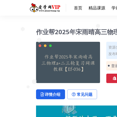
❅
首页
精品课源
学
作业帮2025年宋雨晴高三物理
❅
❅
资源
❅
发布时
普
❅
详情介绍
常见问题
❅