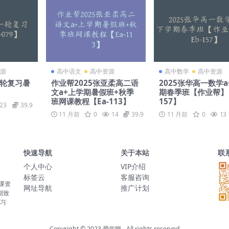
源
高中语文
高中资源
高中数学
高中资源
一轮复习暑
作业帮2025张亚柔高二语
2025张华高一数学a
文a+上学期暑假班+秋季
期春季班【作业帮】【
班网课教程【Ea-113】
157】
23
39.9
11 月前
0
14
39.9
11 月前
0
13
快速导航
关于本站
联
个人中心
VIP介绍
标签云
客服咨询
网课资
网址导航
推广计划
期致
学习
Copyright © 2023
爱学网
- All rights reserved