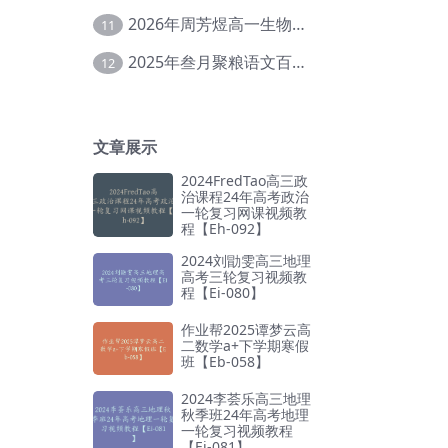
2026年周芳煜高一生物上学期网课教程【Ee-056】
11
2025年叁月聚粮语文百日冲刺｜荡平玄学诅咒【Ea-001】
12
文章展示
2024FredTao高三政
治课程24年高考政治
一轮复习网课视频教
程【Eh-092】
2024刘勖雯高三地理
高考三轮复习视频教
程【Ei-080】
作业帮2025谭梦云高
二数学a+下学期寒假
班【Eb-058】
2024李荟乐高三地理
秋季班24年高考地理
一轮复习视频教程
【Ei-081】