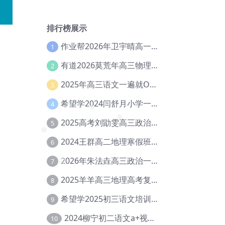
排行榜展示
作业帮2026年卫宇晴高一英语s上学期暑假班【冲顶班】【Ec-003】
1
有道2026莫荒年高三物理一轮复习暑假班网课教程【Ef-044】
2
2025年高三语文一遍就OK高中语文体系课【Ea-028】
3
希望学2024闫舒月小学一年级英语视频教程+讲义【Cc-004】
4
2025高考刘勖雯高三政治三轮复习网课教程【Eh-061】
5
❅
❅
2024王群高二地理寒假班教程【Ei-075】
6
❅
2026年朱法垚高三政治一轮复习暑假班【Eh-041】
7
❅
2025羊羊高三地理高考复习视频教程+讲义【Ei-051】
8
希望学2025初三语文培训班秋上A+班（秋上·全国版·A+）【Da-031】
9
2024柳宁初二语文a+视频教程+课堂笔记+讲义（暑假班+秋季班）【Da-003】
10