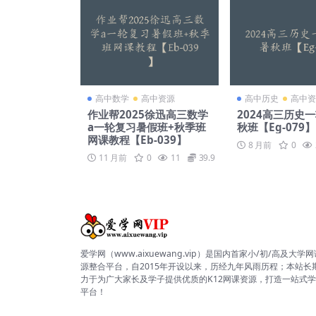
高中数学
高中资源
高中历史
高中资
作业帮2025徐迅高三数学
2024高三历史
a一轮复习暑假班+秋季班
秋班【Eg-079】
网课教程【Eb-039】
8 月前
0
11 月前
0
11
39.9
爱学网（www.aixuewang.vip）是国内首家小/初/高及大学
源整合平台，自2015年开设以来，历经九年风雨历程；本站长
力于为广大家长及学子提供优质的K12网课资源，打造一站式
平台！