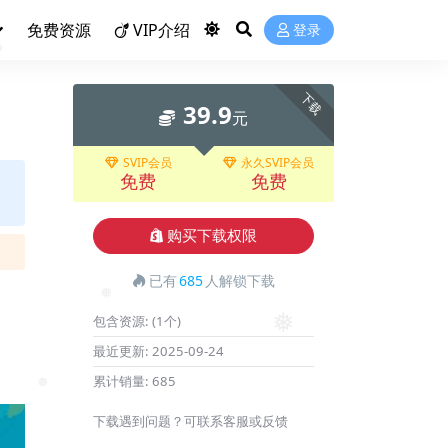
❅
❅
❅
免费资源
VIP介绍
登录
❅
下载
39.9
元
SVIP会员
永久SVIP会员
免费
免费
购买下载权限
已有
685
人解锁下载
❅
包含资源:
(1个)
最近更新:
2025-09-24
❅
累计销量:
685
下载遇到问题？可联系客服或反馈
❅