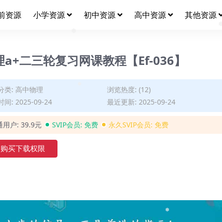
❅
前资源
小学资源
初中资源
高中资源
其他资源
❅
a+二三轮复习网课教程【Ef-036】
分类:
高中物理
浏览热度: (12)
间: 2025-09-24
最近更新: 2025-09-24
❅
通用户:
39.9元
SVIP会员:
免费
永久SVIP会员:
免费
购买下载权限