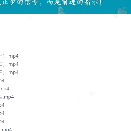
❅
❅
❅
）.mp4
）.mp4
）.mp4
p4
mp4
.mp4
❅
p4
p4
p4
mp4