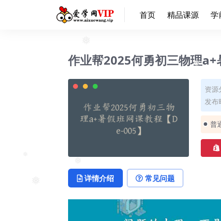
首页
精品课源
学
❅
作业帮2025何勇初三物理a+
❅
❅
资源
发布时
普
❅
详情介绍
常见问题
❅
❅