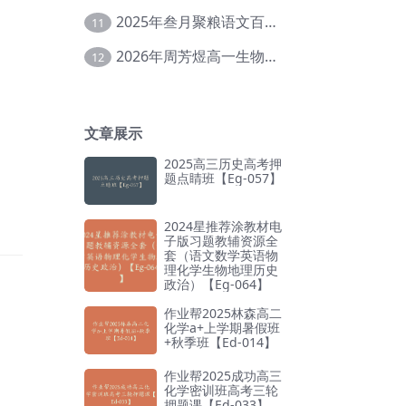
2025年叁月聚粮语文百日冲刺｜荡平玄学诅咒【Ea-001】
11
2026年周芳煜高一生物上学期网课教程【Ee-056】
12
文章展示
2025高三历史高考押
题点睛班【Eg-057】
2024星推荐涂教材电
子版习题教辅资源全
套（语文数学英语物
理化学生物地理历史
政治）【Eg-064】
作业帮2025林森高二
化学a+上学期暑假班
+秋季班【Ed-014】
作业帮2025成功高三
化学密训班高考三轮
押题课【Ed-033】