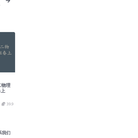
0
二物理
春上
39.9
系我们