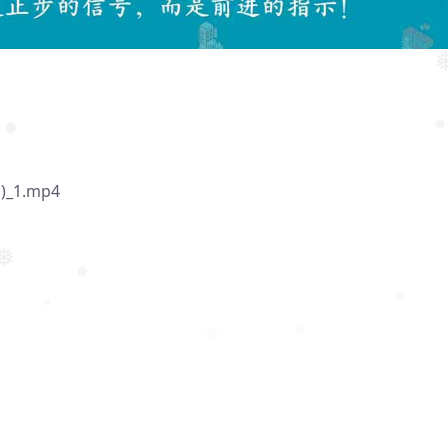
❅
❅
❅
❅
1.mp4
❅
❅
❅
❅
❅