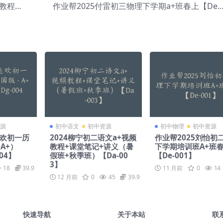
课教程【D
作业帮2025付雷初三物理下学期a+班春上【De-
e-004】
06】
源
初中语文
初中资源
初中物理
初中资源
运欢初一历
2024柳宁初二语文a+视频
作业帮2025刘怡初
A+）
教程+课堂笔记+讲义（暑
下学期培训班A+班
04】
假班+秋季班）【Da-00
【De-001】
3】
18
39.9
11 月前
0
14
12 月前
0
45
39.9
快速导航
关于本站
联