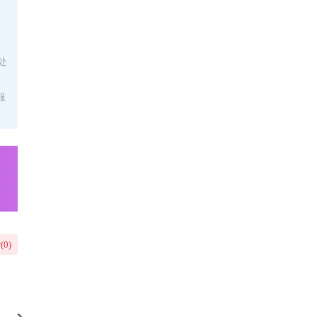
处
服
(
0
)