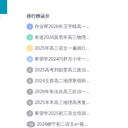
排行榜展示
❅
作业帮2026年卫宇晴高一英语s上学期暑假班【冲顶班】【Ec-003】
1
有道2026莫荒年高三物理一轮复习暑假班网课教程【Ef-044】
2
❅
2025年高三语文一遍就OK高中语文体系课【Ea-028】
3
希望学2024闫舒月小学一年级英语视频教程+讲义【Cc-004】
4
2025高考刘勖雯高三政治三轮复习网课教程【Eh-061】
5
2024王群高二地理寒假班教程【Ei-075】
6
2026年朱法垚高三政治一轮复习暑假班【Eh-041】
7
❅
❅
2025羊羊高三地理高考复习视频教程+讲义【Ei-051】
8
希望学2025初三语文培训班秋上A+班（秋上·全国版·A+）【Da-031】
9
2024柳宁初二语文a+视频教程+课堂笔记+讲义（暑假班+秋季班）【Da-003】
10