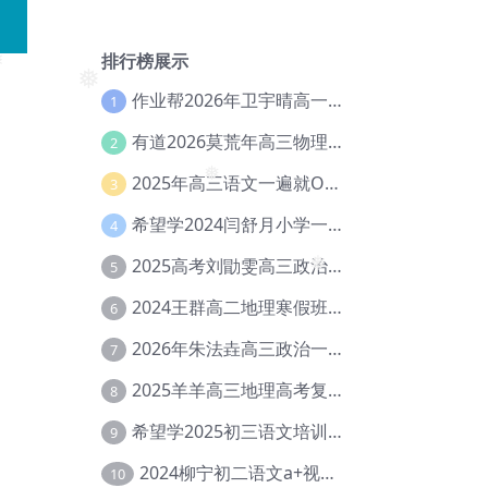
❅
❅
排行榜展示
作业帮2026年卫宇晴高一英语s上学期暑假班【冲顶班】【Ec-003】
1
❅
有道2026莫荒年高三物理一轮复习暑假班网课教程【Ef-044】
2
2025年高三语文一遍就OK高中语文体系课【Ea-028】
3
❅
希望学2024闫舒月小学一年级英语视频教程+讲义【Cc-004】
4
2025高考刘勖雯高三政治三轮复习网课教程【Eh-061】
5
2024王群高二地理寒假班教程【Ei-075】
6
❅
2026年朱法垚高三政治一轮复习暑假班【Eh-041】
7
2025羊羊高三地理高考复习视频教程+讲义【Ei-051】
8
希望学2025初三语文培训班秋上A+班（秋上·全国版·A+）【Da-031】
9
2024柳宁初二语文a+视频教程+课堂笔记+讲义（暑假班+秋季班）【Da-003】
10