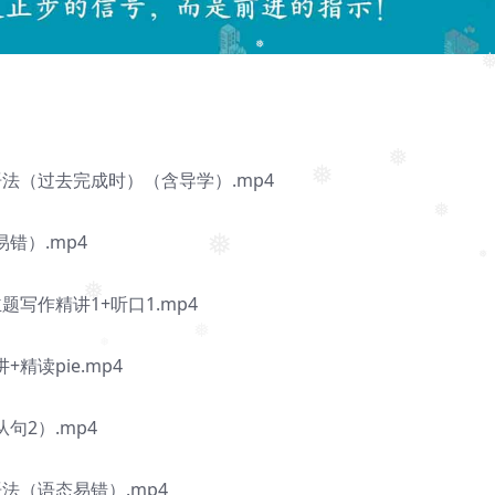
❅
❅
❅
语法（过去完成时）（含导学）.mp4
❅
❅
错）.mp4
❅
❅
❅
题写作精讲1+听口1.mp4
❅
精读pie.mp4
❅
❅
句2）.mp4
法（语态易错）.mp4