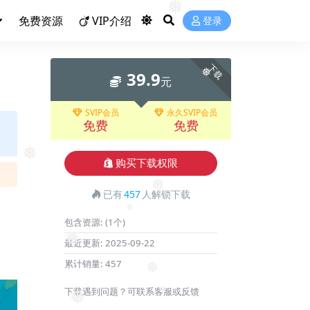
免费资源
VIP介绍
登录
❅
下载
39.9
元
❅
SVIP会员
永久SVIP会员
免费
免费
购买下载权限
❅
已有
457
人解锁下载
❅
包含资源:
(1个)
❅
最近更新:
2025-09-22
累计销量:
457
❅
下载遇到问题？可联系客服或反馈
❅