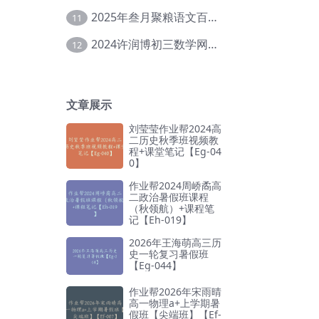
2025年叁月聚粮语文百日冲刺｜荡平玄学诅咒【Ea-001】
11
2024许润博初三数学网课教程寒假班【Db-010】
12
文章展示
刘莹莹作业帮2024高
二历史秋季班视频教
程+课堂笔记【Eg-04
0】
作业帮2024周峤矞高
二政治暑假班课程
（秋领航）+课程笔
记【Eh-019】
2026年王海萌高三历
史一轮复习暑假班
【Eg-044】
作业帮2026年宋雨晴
高一物理a+上学期暑
假班【尖端班】【Ef-