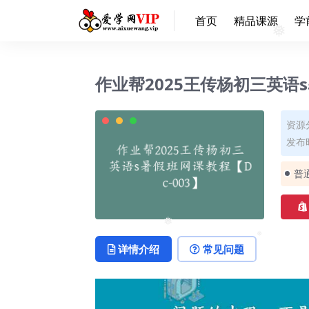
首页
精品课源
学
❅
作业帮2025王传杨初三英语s
资源
发布时
普
❅
详情介绍
常见问题
❅