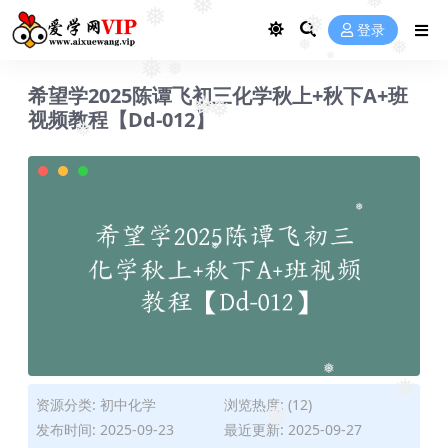
❅
❅
❅
❅
❅
登录
❅
❅
❅
❅
❅
❅
希望学2025陈谭飞初三化学秋上+秋下A+班
视频教程【Dd-012】
❅
❅
❅
❅
❅
❅
资源分类:
初中化学
浏览热度: (12)
❅
❅
发布时间: 2025-09-23
最近更新: 2025-09-27