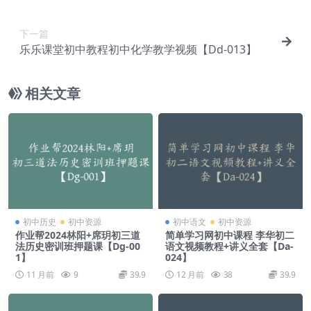
【Ee-019】
下一篇
乐乐课堂初中教程初中化学教学视频【Dd-013】
相关文章
初中历史
初中资源
初中语文
初中资源
作业帮2024林阳+席玥初三道
简单学习网初中课程 李华初二
法历史密训班押题课【Dg-00
语文视频教程+讲义全套【Da-
1】
024】
11 月前
9
39.9
12 月前
38
39.9