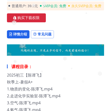
普通用户:
39.9元
SVIP会员:
免费
永久SVIP会员:
免费
❅
❅
购买下载权限
❅
❅
详情介绍
常见问题
❅
课程目录：
❅
2025初三【陈谭飞】
❅
❅
❅
秋季上-暑假A+
❅
❅
1.物质的变化-陈潭飞.mp4
2.走进化学实验室-陈潭飞.mp4
3.空气-陈潭飞.mp4
4.氧气-陈潭飞.mp4