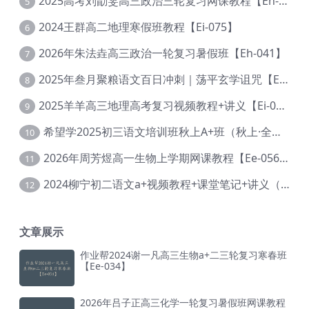
2025高考刘勖雯高三政治三轮复习网课教程【Eh-061】
5
2024王群高二地理寒假班教程【Ei-075】
6
2026年朱法垚高三政治一轮复习暑假班【Eh-041】
7
2025年叁月聚粮语文百日冲刺｜荡平玄学诅咒【Ea-001】
8
2025羊羊高三地理高考复习视频教程+讲义【Ei-051】
9
希望学2025初三语文培训班秋上A+班（秋上·全国版·A+）【Da-031】
10
2026年周芳煜高一生物上学期网课教程【Ee-056】
11
2024柳宁初二语文a+视频教程+课堂笔记+讲义（暑假班+秋季班）【Da-003】
12
文章展示
作业帮2024谢一凡高三生物a+二三轮复习寒春班
【Ee-034】
2026年吕子正高三化学一轮复习暑假班网课教程