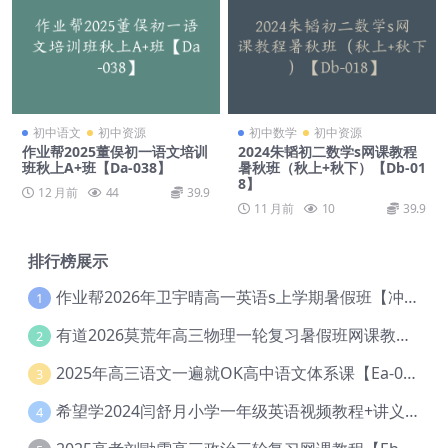
初中语文
初中资源
初中数学
初中资源
作业帮2025董俣初一语文培训
2024朱韬初二数学s网课教程
班秋上A+班【Da-038】
暑秋班（秋上+秋下）【Db-01
8】
12 月前
44
39.9
11 月前
10
39.9
排行榜展示
作业帮2026年卫宇晴高一英语s上学期暑假班【冲顶班】【Ec-003】
1
有道2026莫荒年高三物理一轮复习暑假班网课教程【Ef-044】
2
2025年高三语文一遍就OK高中语文体系课【Ea-028】
3
希望学2024闫舒月小学一年级英语视频教程+讲义【Cc-004】
4