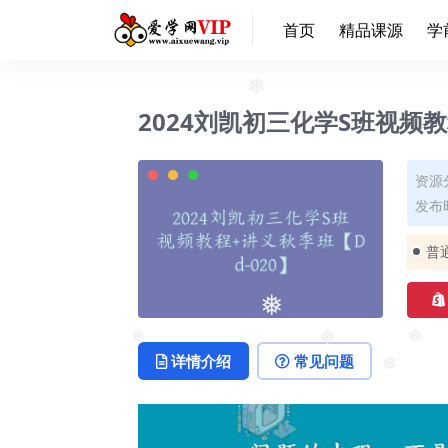
首页
精品课源
学
2024刘凯初三化学S班视频教
❅
资源
发布时
普
❅
详情介绍
常见问题
❅
❅
❅
❅