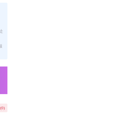
处
服
(
0
)