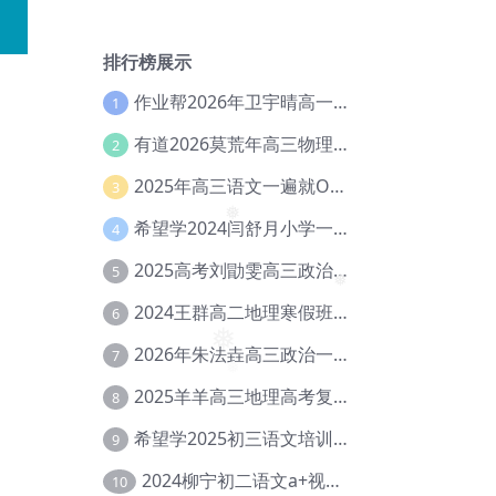
❅
排行榜展示
作业帮2026年卫宇晴高一英语s上学期暑假班【冲顶班】【Ec-003】
1
有道2026莫荒年高三物理一轮复习暑假班网课教程【Ef-044】
2
2025年高三语文一遍就OK高中语文体系课【Ea-028】
3
希望学2024闫舒月小学一年级英语视频教程+讲义【Cc-004】
4
❅
2025高考刘勖雯高三政治三轮复习网课教程【Eh-061】
5
2024王群高二地理寒假班教程【Ei-075】
6
❅
2026年朱法垚高三政治一轮复习暑假班【Eh-041】
7
❅
2025羊羊高三地理高考复习视频教程+讲义【Ei-051】
8
希望学2025初三语文培训班秋上A+班（秋上·全国版·A+）【Da-031】
9
2024柳宁初二语文a+视频教程+课堂笔记+讲义（暑假班+秋季班）【Da-003】
10