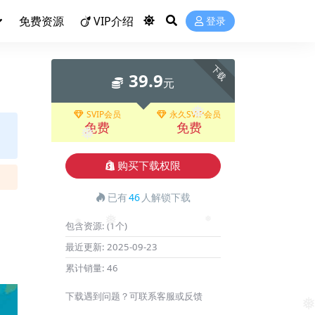
❅
免费资源
VIP介绍
登录
下载
39.9
元
SVIP会员
永久SVIP会员
免费
免费
❅
❅
购买下载权限
已有
46
人解锁下载
包含资源:
(1个)
❅
最近更新:
2025-09-23
❅
❅
累计销量:
46
下载遇到问题？可联系客服或反馈