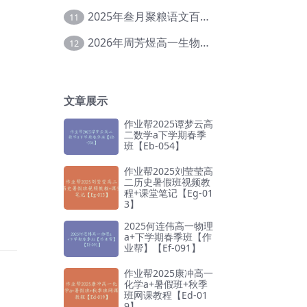
2025年叁月聚粮语文百日冲刺｜荡平玄学诅咒【Ea-001】
11
2026年周芳煜高一生物上学期网课教程【Ee-056】
12
文章展示
作业帮2025谭梦云高
二数学a下学期春季
班【Eb-054】
作业帮2025刘莹莹高
二历史暑假班视频教
程+课堂笔记【Eg-01
3】
2025何连伟高一物理
a+下学期春季班【作
业帮】【Ef-091】
作业帮2025康冲高一
化学a+暑假班+秋季
班网课教程【Ed-01
9】