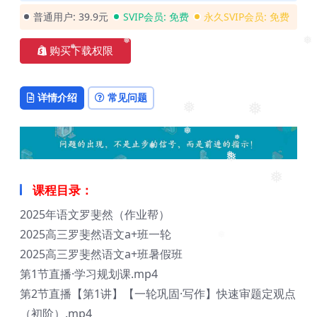
❅
普通用户:
39.9元
SVIP会员:
免费
永久SVIP会员:
免费
购买下载权限
❅
❅
❅
详情介绍
常见问题
❅
❅
❅
❅
❅
❅
❅
❅
课程目录：
2025年语文罗斐然（作业帮）
2025高三罗斐然语文a+班一轮
❅
2025高三罗斐然语文a+班暑假班
第1节直播·学习规划课.mp4
第2节直播【第1讲】【一轮巩固·写作】快速审题定观点
（初阶）.mp4