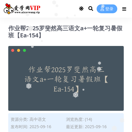
❅
登录
❅
❅
❅
❅
❅
❅
作业帮2025罗斐然高三语文a+一轮复习暑假
❅
❅
班【Ea-154】
❅
❅
❅
❅
❅
❅
❅
资源分类:
高中语文
浏览热度: (14)
❅
发布时间: 2025-09-16
最近更新: 2025-09-16