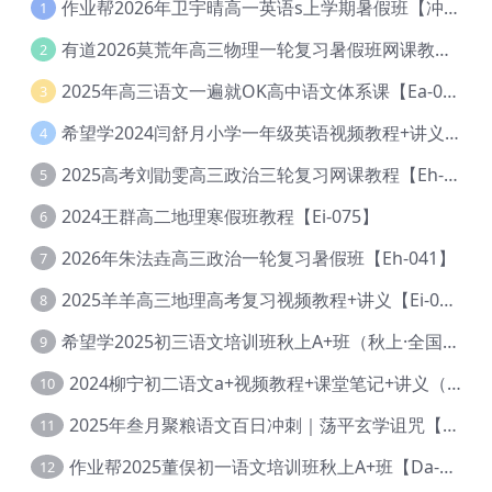
作业帮2026年卫宇晴高一英语s上学期暑假班【冲顶班】【Ec-003】
1
有道2026莫荒年高三物理一轮复习暑假班网课教程【Ef-044】
2
2025年高三语文一遍就OK高中语文体系课【Ea-028】
3
希望学2024闫舒月小学一年级英语视频教程+讲义【Cc-004】
4
2025高考刘勖雯高三政治三轮复习网课教程【Eh-061】
5
2024王群高二地理寒假班教程【Ei-075】
6
2026年朱法垚高三政治一轮复习暑假班【Eh-041】
7
2025羊羊高三地理高考复习视频教程+讲义【Ei-051】
8
希望学2025初三语文培训班秋上A+班（秋上·全国版·A+）【Da-031】
9
2024柳宁初二语文a+视频教程+课堂笔记+讲义（暑假班+秋季班）【Da-003】
10
2025年叁月聚粮语文百日冲刺｜荡平玄学诅咒【Ea-001】
11
作业帮2025董俣初一语文培训班秋上A+班【Da-038】
12