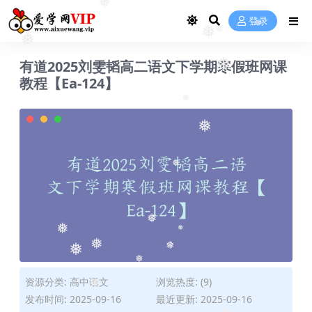
❅
❅
登录
❅
❅
❅
❅
有道2025刘雯韬高二语文下学期寒假班网课
❅
教程【Ea-124】
❅
❅
❅
❅
❅
❅
❅
❅
❅
❅
资源分类:
高中语文
浏览热度: (9)
❅
发布时间: 2025-09-16
最近更新: 2025-09-16