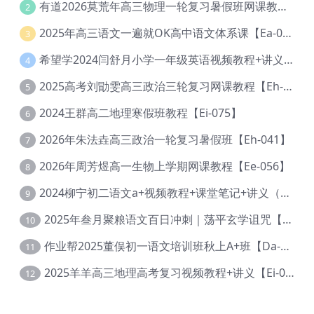
有道2026莫荒年高三物理一轮复习暑假班网课教程【Ef-044】
2
2025年高三语文一遍就OK高中语文体系课【Ea-028】
3
希望学2024闫舒月小学一年级英语视频教程+讲义【Cc-004】
4
2025高考刘勖雯高三政治三轮复习网课教程【Eh-061】
5
2024王群高二地理寒假班教程【Ei-075】
6
2026年朱法垚高三政治一轮复习暑假班【Eh-041】
7
2026年周芳煜高一生物上学期网课教程【Ee-056】
8
2024柳宁初二语文a+视频教程+课堂笔记+讲义（暑假班+秋季班）【Da-003】
9
2025年叁月聚粮语文百日冲刺｜荡平玄学诅咒【Ea-001】
10
作业帮2025董俣初一语文培训班秋上A+班【Da-038】
11
2025羊羊高三地理高考复习视频教程+讲义【Ei-051】
12