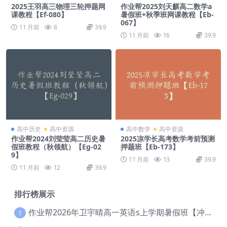
2025王羽高三物理三轮押题网
作业帮2025刘天麒高二数学a
课教程【Ef-080】
暑假班+秋季班网课教程【Eb-
067】
11 月前
8
39.9
11 月前
16
39.9
高中历史
高中资源
高中数学
高中资源
作业帮2024刘莹莹高二历史暑
2025凉学长高考数学考前预测
假班教程（秋领航）【Eg-02
押题班【Eb-173】
9】
11 月前
13
39.9
11 月前
12
39.9
排行榜展示
作业帮2026年卫宇晴高一英语s上学期暑假班【冲顶班】【Ec-003】
1