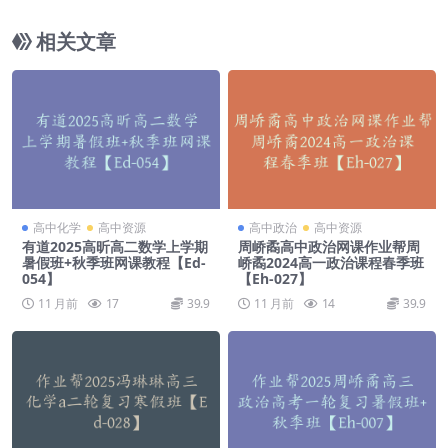
84】
相关文章
高中化学
高中资源
高中政治
高中资源
有道2025高昕高二数学上学期
周峤矞高中政治网课作业帮周
暑假班+秋季班网课教程【Ed-
峤矞2024高一政治课程春季班
054】
【Eh-027】
11 月前
17
39.9
11 月前
14
39.9