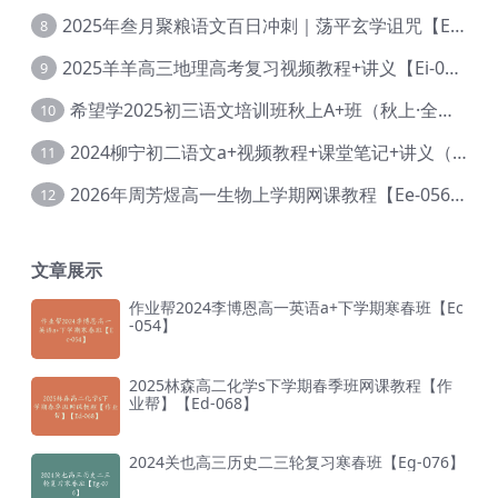
2025年叁月聚粮语文百日冲刺｜荡平玄学诅咒【Ea-001】
8
2025羊羊高三地理高考复习视频教程+讲义【Ei-051】
9
希望学2025初三语文培训班秋上A+班（秋上·全国版·A+）【Da-031】
10
2024柳宁初二语文a+视频教程+课堂笔记+讲义（暑假班+秋季班）【Da-003】
11
2026年周芳煜高一生物上学期网课教程【Ee-056】
12
文章展示
作业帮2024李博恩高一英语a+下学期寒春班【Ec
-054】
2025林森高二化学s下学期春季班网课教程【作
业帮】【Ed-068】
2024关也高三历史二三轮复习寒春班【Eg-076】