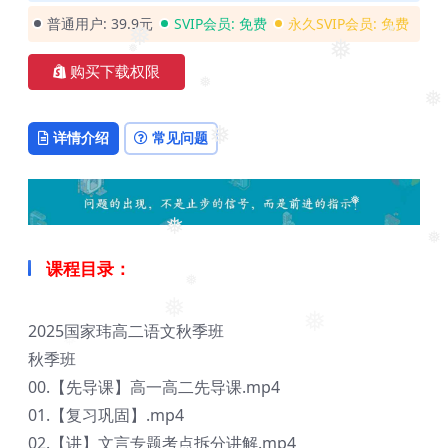
❅
❅
普通用户:
39.9元
SVIP会员:
免费
永久SVIP会员:
免费
❅
❅
❅
购买下载权限
❅
❅
❅
详情介绍
常见问题
❅
❅
❅
课程目录：
❅
❅
2025国家玮高二语文秋季班
❅
❅
秋季班
00.【先导课】高一高二先导课.mp4
01.【复习巩固】.mp4
02.【讲】文言专题考点拆分讲解.mp4