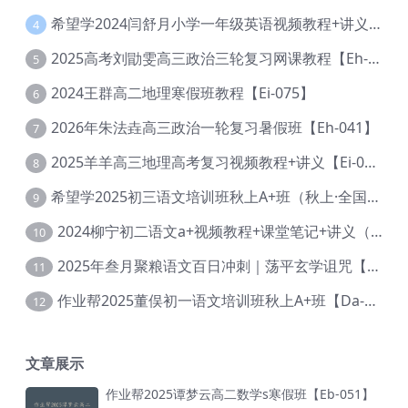
希望学2024闫舒月小学一年级英语视频教程+讲义【Cc-004】
4
2025高考刘勖雯高三政治三轮复习网课教程【Eh-061】
5
2024王群高二地理寒假班教程【Ei-075】
6
2026年朱法垚高三政治一轮复习暑假班【Eh-041】
7
2025羊羊高三地理高考复习视频教程+讲义【Ei-051】
8
希望学2025初三语文培训班秋上A+班（秋上·全国版·A+）【Da-031】
9
2024柳宁初二语文a+视频教程+课堂笔记+讲义（暑假班+秋季班）【Da-003】
10
2025年叁月聚粮语文百日冲刺｜荡平玄学诅咒【Ea-001】
11
作业帮2025董俣初一语文培训班秋上A+班【Da-038】
12
文章展示
作业帮2025谭梦云高二数学s寒假班【Eb-051】