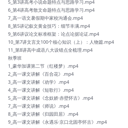
5_第3讲高考小说命题特点与思路学习.mp4
6_第4讲高考散文命题特点与思路学习.mp4
7_高一语文暑假期中家校沟通会.mp4
8_第5讲记叙文黄金技巧：细节丰满.mp4
9_第6讲议论文标准框架：论点论据论证.mp4
10_第7讲文言文100个核心知识（上）：人物篇.mp4
11_第8讲高中成语八大设错点全梳理.mp4
秋季班
1_豪华加课第二节（红楼梦）.mp4
2_高一课文讲解《百合花》.mp4
3_高一课文讲解《劝学》.mp4
4_高一课文讲解《短歌行》.mp4
5_高一课文讲解《念奴娇·赤壁怀古》.mp4
7_高一课文讲解《师说》.mp4
8_高一课文讲解《归园田居》.mp4
9_高一课文讲解《永遇乐·京口北固亭怀古》.mp4