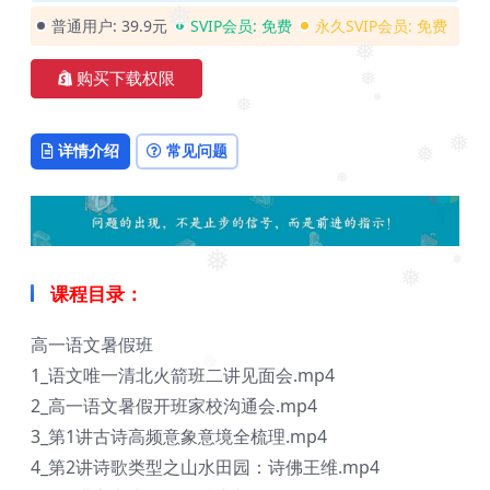
❅
普通用户:
39.9元
SVIP会员:
免费
永久SVIP会员:
免费
❅
购买下载权限
❅
❅
❅
详情介绍
常见问题
❅
❅
❅
❅
❅
课程目录：
❅
高一语文暑假班
1_语文唯一清北火箭班二讲见面会.mp4
❅
2_高一语文暑假开班家校沟通会.mp4
3_第1讲古诗高频意象意境全梳理.mp4
4_第2讲诗歌类型之山水田园：诗佛王维.mp4