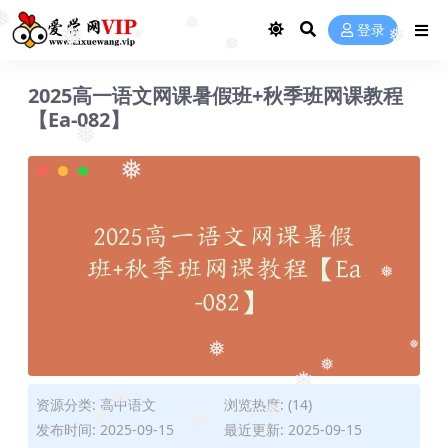
❅
❅
登录
❅
❅
❅
❅
❅
2025高一语文网课暑假班+秋季班网课教程
【Ea-082】
❅
❅
❅
❅
❅
❅
❅
资源分类:
高中语文
浏览热度: (14)
❅
❅
❅
发布时间: 2025-09-15
最近更新: 2025-09-15
❅