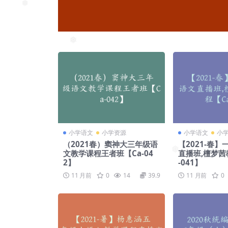
❅
❅
小学语文
小学资源
小学语文
小
（2021春）窦神大三年级语
【2021-春
文教学课程王者班【Ca-04
直播班,檀梦茜
2】
-041】
❅
11 月前
0
14
39.9
11 月前
0