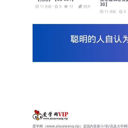
30】
11 月前
0
17
39.9
11 月前
0
爱学网（www.aixuewang.vip）是国内首家小/初/高及大学