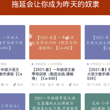
❅
❅
❅
学资源
小学语文
小学资源
小学语文
小
】一年级大语文
【2021-春】一年级语文春
【2021-暑
教学课程【Ca
季培训班（勤思在线-潘晓
大语文教学课
琳）【Ca-040】
039】
❅
14
39.9
11 月前
0
16
39.9
11 月前
0