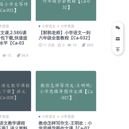
学资源
小学语文
小学资源
课,2.58G课
【郭郭老师】小学语文一到
打包下载,快速提
六年级全套教程【Ca-032】
平【Ca-03
11 月前
0
10
39.9
15
39.9
学资源
小学语文
小学资源
语文教学课程
教你怎样写作文-王明欢：小
上下册】讲义资料
学思维导图作文课【Ca-02