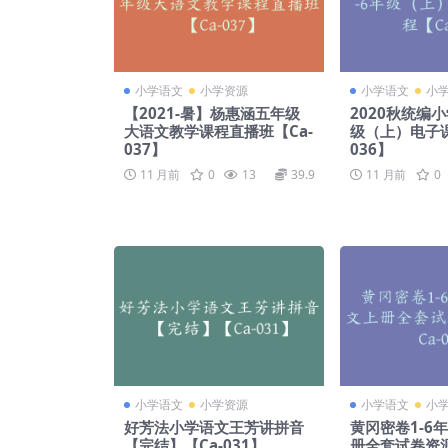
小学语文
小学资源
小学语文
小
【2021-暑】杨惠涵五年级
2020秋统编小
大语文教学课程直播班【Ca-
级（上）电子课
037】
036】
11 月前
0
13
39.9
11 月前
0
小学语文
小学资源
小学语文
小
好芳法小学语文王芳讲拼音
黄冈密卷1-6
【完结】【Ca-031】
册全套试卷资源