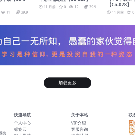
【Ca-028】
11 月前
0
12
39.9
11
39.9
11 月前
0
加载更多
快速导航
关于本站
联
个人中心
VIP介绍
标签云
客服咨询
网课资