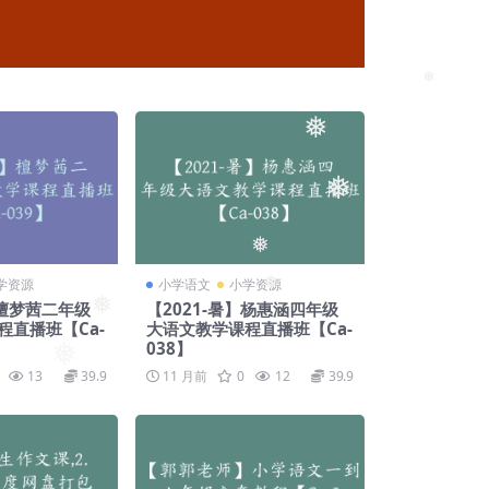
❅
❅
❅
❅
❅
学资源
小学语文
小学资源
❅
】檀梦茜二年级
【2021-暑】杨惠涵四年级
❅
程直播班【Ca-
大语文教学课程直播班【Ca-
038】
13
39.9
11 月前
0
12
39.9
❅