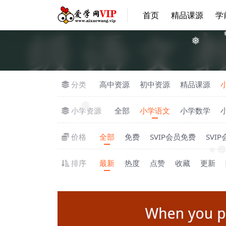
首页
精品课源
学
❅
分类
高中资源
初中资源
精品课源
小学资源
全部
小学语文
小学数学
❅
价格
全部
免费
SVIP会员免费
SVI
❅
排序
最新
热度
点赞
收藏
更新
❅