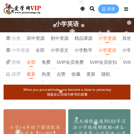
❅
❅
登录
❅
小学英语
❅
❅
❅
❅
❅
❅
分类
高中资源
初中资源
精品课源
小学资源
其他
小学资源
全部
小学语文
小学数学
小学英语
小学
❅
价格
全部
免费
SVIP会员免费
SVIP会员折扣
SVI
❅
排序
最新
热度
点赞
收藏
更新
随机
❅
❅
❅
❅
❅
❅
❅