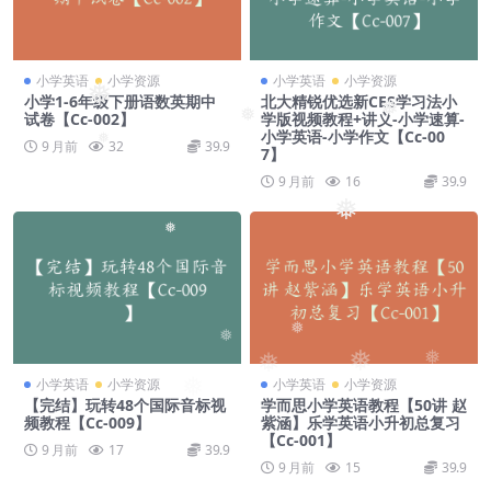
小学英语
小学资源
小学英语
小学资源
❅
小学1-6年级下册语数英期中
北大精锐优选新CES学习法小
❅
试卷【Cc-002】
学版视频教程+讲义-小学速算-
❅
小学英语-小学作文【Cc-00
❅
9 月前
32
39.9
7】
9 月前
16
39.9
❅
❅
❅
❅
❅
❅
❅
❅
小学英语
小学资源
小学英语
小学资源
【完结】玩转48个国际音标视
学而思小学英语教程【50讲 赵
频教程【Cc-009】
紫涵】乐学英语小升初总复习
【Cc-001】
9 月前
17
39.9
9 月前
15
39.9