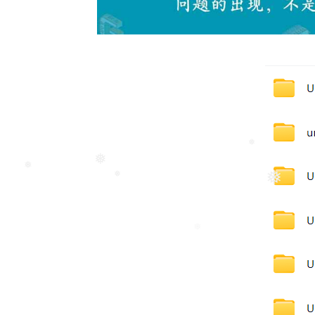
❅
❅
❅
❅
❅
❅