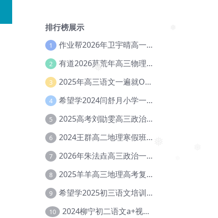
排行榜展示
作业帮2026年卫宇晴高一英语s上学期暑假班【冲顶班】【Ec-003】
1
❅
有道2026莫荒年高三物理一轮复习暑假班网课教程【Ef-044】
2
❅
2025年高三语文一遍就OK高中语文体系课【Ea-028】
3
希望学2024闫舒月小学一年级英语视频教程+讲义【Cc-004】
4
2025高考刘勖雯高三政治三轮复习网课教程【Eh-061】
5
2024王群高二地理寒假班教程【Ei-075】
6
2026年朱法垚高三政治一轮复习暑假班【Eh-041】
7
❅
❅
2025羊羊高三地理高考复习视频教程+讲义【Ei-051】
8
希望学2025初三语文培训班秋上A+班（秋上·全国版·A+）【Da-031】
9
2024柳宁初二语文a+视频教程+课堂笔记+讲义（暑假班+秋季班）【Da-003】
10