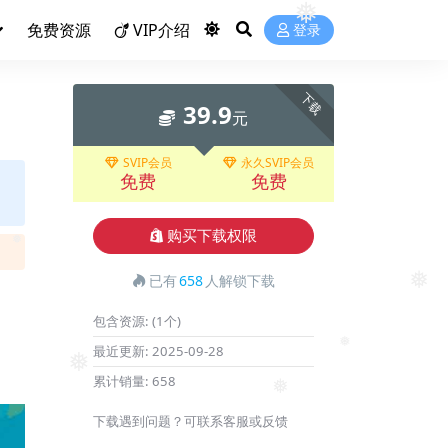
❅
免费资源
VIP介绍
❅
登录
下载
39.9
元
SVIP会员
永久SVIP会员
免费
免费
购买下载权限
❅
已有
658
人解锁下载
❅
包含资源:
(1个)
最近更新:
2025-09-28
累计销量:
658
❅
❅
❅
❅
下载遇到问题？可联系客服或反馈