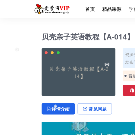
❅
首页
精品课源
学
贝壳亲子英语教程【A-014】
资源
❅
发布时
❅
普
详情介绍
常见问题
❅