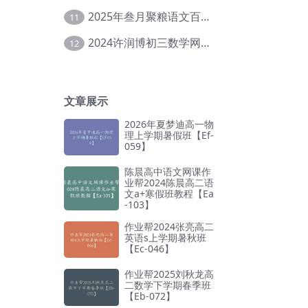
2025年叁月聚粮语文百日冲刺｜荡平玄学诅咒【Ea-001】
11
2024许润博初三数学网课教程寒假班【Db-010】
12
文章展示
2026年夏梦迪高一物
理上学期暑假班【Ef-
059】
陈晨高中语文网课作
业帮2024陈晨高二语
文a+寒假班教程【Ea
-103】
作业帮2024张亮高二
英语s上学期暑秋班
【Ec-046】
作业帮2025刘秋龙高
二数学下学期春季班
【Eb-072】