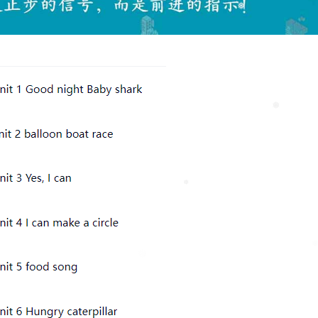
❅
❅
❅
❅