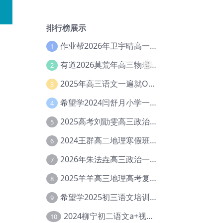
排行榜展示
作业帮2026年卫宇晴高一英语s上学期暑假班【冲顶班】【Ec-003】
1
有道2026莫荒年高三物理一轮复习暑假班网课教程【Ef-044】
2
❅
2025年高三语文一遍就OK高中语文体系课【Ea-028】
3
希望学2024闫舒月小学一年级英语视频教程+讲义【Cc-004】
4
2025高考刘勖雯高三政治三轮复习网课教程【Eh-061】
5
2024王群高二地理寒假班教程【Ei-075】
6
2026年朱法垚高三政治一轮复习暑假班【Eh-041】
7
2025羊羊高三地理高考复习视频教程+讲义【Ei-051】
8
希望学2025初三语文培训班秋上A+班（秋上·全国版·A+）【Da-031】
9
2024柳宁初二语文a+视频教程+课堂笔记+讲义（暑假班+秋季班）【Da-003】
10