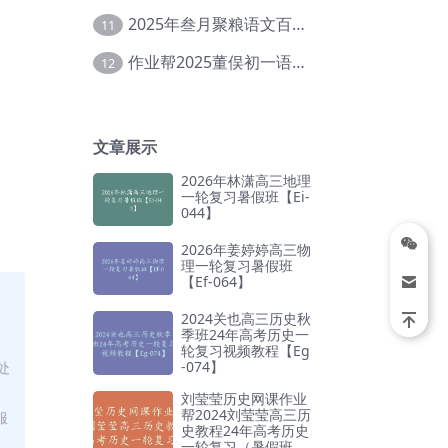
2025年叁月聚粮语文百日冲刺｜荡平玄学诅咒【Ea-001】
11
作业帮2025董俣初一语文培训班秋上A+班【Da-038】
12
文章展示
2026年林潇高三地理
一轮复习暑假班【Ei-
044】
2026年姜婷婷高三物
理一轮复习暑假班
【Ef-064】
2024关也高三历史秋
季班24年高考历史一
轮复习视频教程【Eg
-074】
处
刘莹莹历史网课作业
帮2024刘莹莹高三历
服
史教程24年高考历史
一轮复习（暑假班