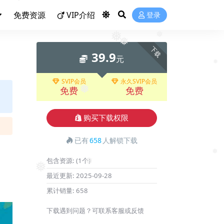
❅
免费资源
VIP介绍
登录
❅
❅
❅
下载
39.9
元
❅
SVIP会员
永久SVIP会员
免费
免费
❅
购买下载权限
已有
658
人解锁下载
包含资源:
(1个)
❅
❅
❅
最近更新:
2025-09-28
累计销量:
658
下载遇到问题？可联系客服或反馈