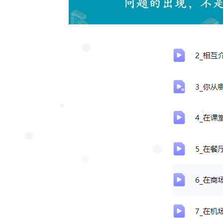
❅
❅
❅
❅
❅
❅
❅