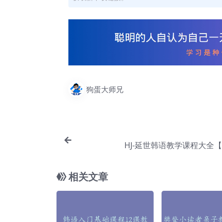
狗蛋大师兄
HJ-延世韩语教学课程大全【C
相关文章