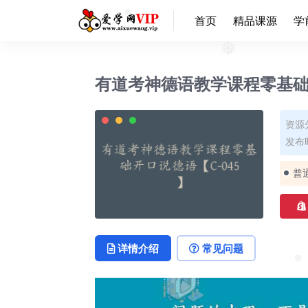
首页
精品课源
学
❅
❅
有道考神德语教学课程零基础开
资源
发布时
普
详情介绍
常见问题
❅