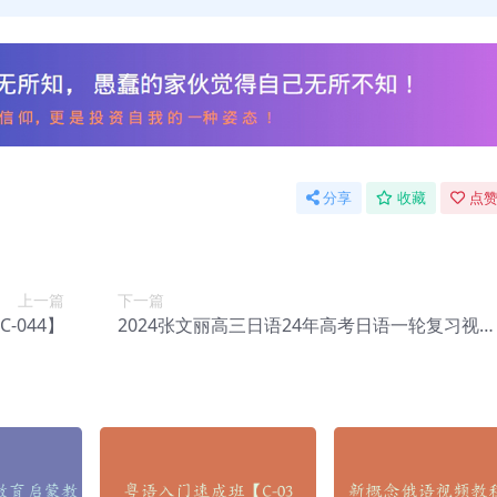
分享
收藏
点赞
上一篇
下一篇
-044】
2024张文丽高三日语24年高考日语一轮复习视频
教程【C-046】