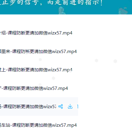
❅
❅
❅
❅
❅
❅
❅