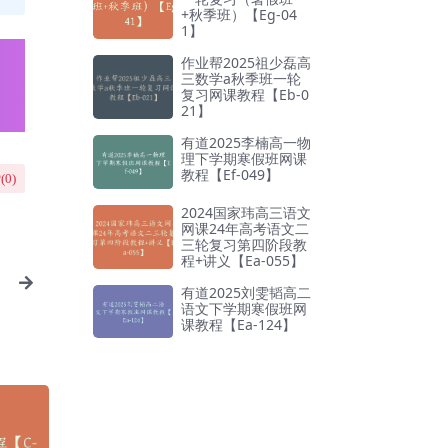
+秋季班）【Eg-04
1】
作业帮2025祖少磊高
三数学a秋季班一轮
复习网课教程【Eb-0
21】
有道2025李楠高一物
理下学期寒假班网课
教程【Ef-049】
(
0
)
2024国家玮高三语文
网课24年高考语文二
三轮复习第四阶段教
程+讲义【Ea-055】
有道2025刘雯韬高二
语文下学期寒假班网
课教程【Ea-124】